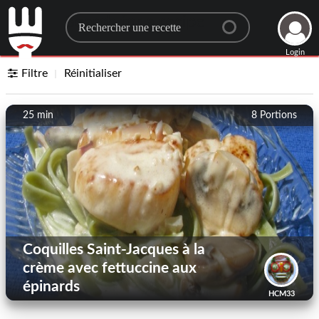
Search for a recipe
Login
Filtre
Réinitialiser
25 min
8
Portions
Coquilles Saint-Jacques à la
crème avec fettuccine aux
épinards
HCM33