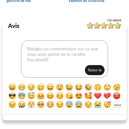
gnocchi de ma
saumon au couscous
Pâtes, Riz Et Grains
80
min
Pâtes, Riz Et Grains
35
min
J'ai adoré
Avis
pâtes aux olives kalamata et sauce tomate raisin rôtie
Pâtes Penzey's aux épinards, tomates et feta
more