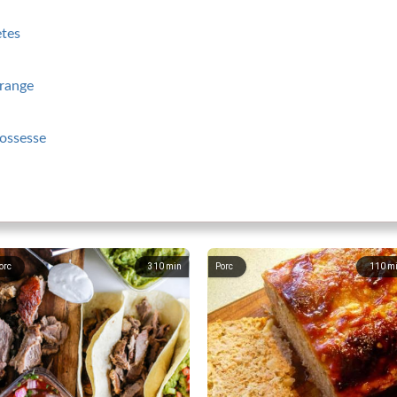
etes
orange
rossesse
orc
310
min
Porc
110
m