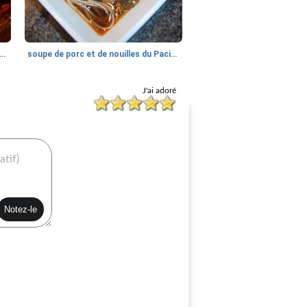
de viande au fromage et au bacon et une bouchée
soupe de porc et de nouilles du Pacifique
J'ai adoré