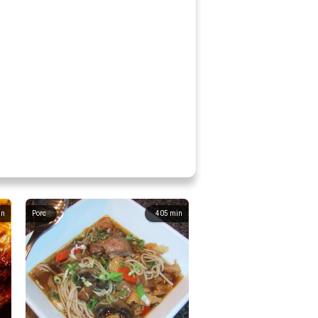
in
Porc
405
min