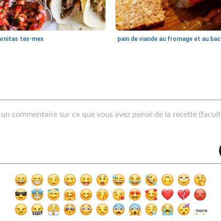
arnitas tex-mex
pain 
more