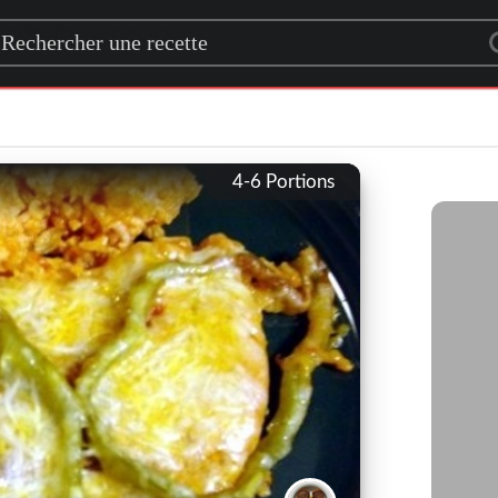
rch for a recipe
4-6
Portions