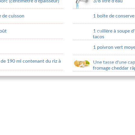
porc (centimètre d'épaisseur)
3/8 litre d'eau
e de cuisson
1 boîte de conserv
oût
1 cuillère à soupe 
tacos
1 poivron vert moy
 de 190 ml contenant du riz à
Une tasse d'une ca
fromage cheddar râ