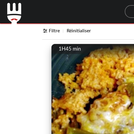
Sea
Filtre
Réinitialiser
1H45 min