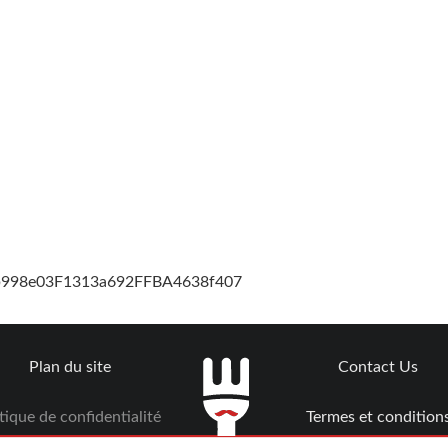
cb998e03F1313a692FFBA4638f407
Plan du site
Contact Us
tique de confidentialité
Termes et condition