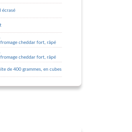
il écrasé
t
e
fromage cheddar fort, râpé
e
fromage cheddar fort, râpé
uite de 400 grammes, en cubes