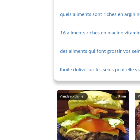
quels aliments sont riches en arginin
16 aliments riches en niacine vitami
des aliments qui font grossir vos sei
lhuile dolive sur les seins peut elle 
Viande et volaille
30
min
V