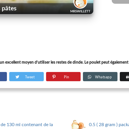
 pâtes
MRSWILLETT
n excellent moyen d’utiliser les restes de dinde. Le poulet peut également êt
Tweet
Pin
Whatsapp
 de 130 ml contenant de la
0.5 ( 28 gram ) pac