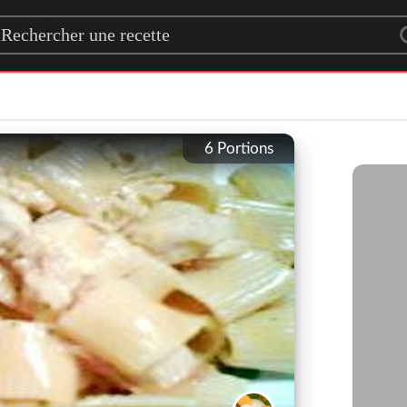
rch for a recipe
6
Portions