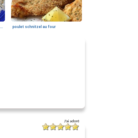
poulet aux noix de cajou façon springfield
poulet schnitzel au four
J'ai adoré