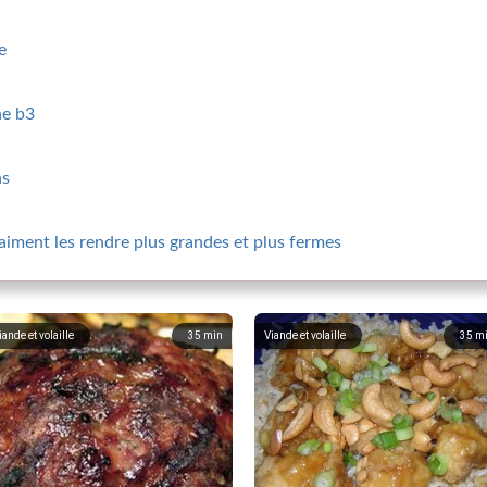
e
ne b3
ns
vraiment les rendre plus grandes et plus fermes
iande et volaille
35
min
Viande et volaille
35
m