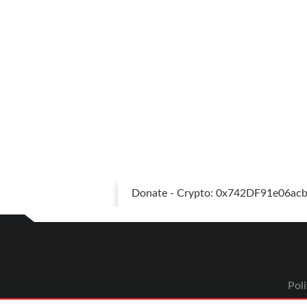
Donate - Crypto: 0x742DF91e06a
Poli