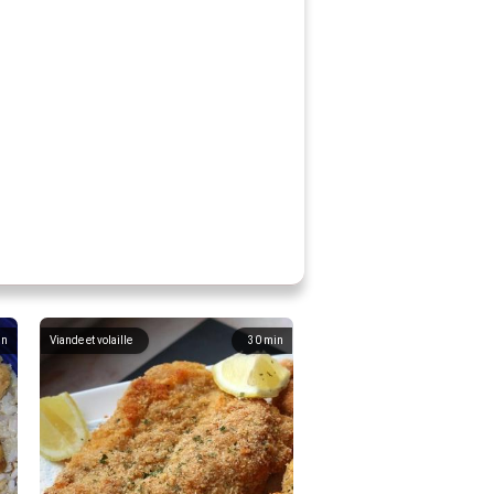
in
Viande et volaille
30
min