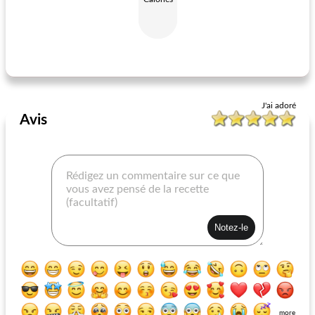
steak stout
tammy philly cheese steak dip
J'ai adoré
Avis
more