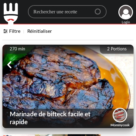
Search for a recipe
Login
Filtre
Réinitialiser
270 min
2
Portions
Marinade de bifteck facile et
rapide
Mommycook