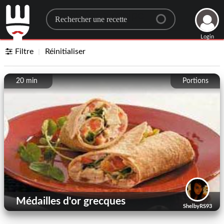
Search for a recipe
Login
Filtre
Réinitialiser
20 min
Portions
Médailles d'or grecques
ShelbyRS93