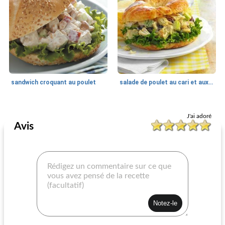
sandwich croquant au poulet
salade de poulet au cari et aux canneberges
Sandwichs au poulet
30
min
Sandwichs au poulet
45
min
J'ai adoré
Avis
wrap de poulet croustillant
poulet avec une torsion