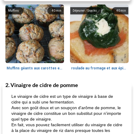
Muffins
40
min
Déjeuner / Snacks
40
min
Muffins géants aux carottes et à la banane de Nif
roulade au fromage et aux épinards
2. Vinaigre de cidre de pomme
Marques de confiance: recettes et
30
min
Viande et volaille
55
min
astuces
Le vinaigre de cidre est un type de vinaigre à base de
cidre qui a subi une fermentation.
Avec son goût doux et un soupçon d'arôme de pomme, le
vinaigre de cidre constitue un bon substitut pour n'importe
quel type de vinaigre.
En fait, vous pouvez facilement utiliser du vinaigre de cidre
à la place du vinaigre de riz dans presque toutes les