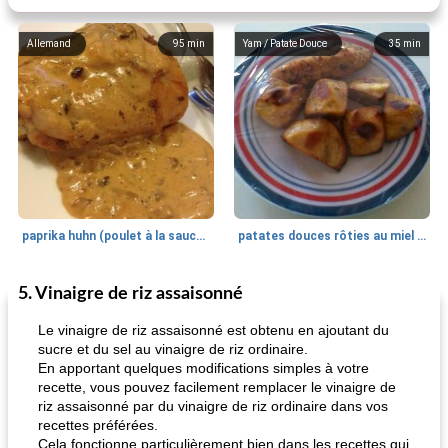
Allemand
95
min
Yam / Patate Douce
35
min
paprika huhn (poulet à la sauce paprika).
patates douces rôties au miel / kumara
5. Vinaigre de riz assaisonné
Petit déjeuner et brunch
25
min
Viande et volaille
45
min
Le vinaigre de riz assaisonné est obtenu en ajoutant du
sucre et du sel au vinaigre de riz ordinaire.
En apportant quelques modifications simples à votre
recette, vous pouvez facilement remplacer le vinaigre de
riz assaisonné par du vinaigre de riz ordinaire dans vos
recettes préférées.
Cela fonctionne particulièrement bien dans les recettes qui