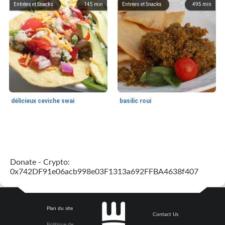
Entrées et Snacks
145
min
Entrées et Snacks
495
min
délicieux ceviche swai
basilic roui
Déjeuner / Snacks
65
min
30
min
Donate - Crypto:
0x742DF91e06acb998e03F1313a692FFBA4638f407
Plan du site
Contact Us
Politique de