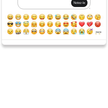
petit déjeuner en pain
facile comme pizza
more