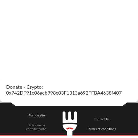
Donate - Crypto:
0x742DF91e06acb998e03F1313a692FFBA4638f407
Plan du site
Contact Us
Politique de
confidentialité
Termes et conditions