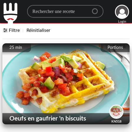
Search for a recipe
Login
Filtre
Réinitialiser
25 min
Portions
Oeufs en gaufrier 'n biscuits
KN518