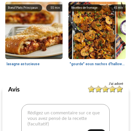
Boeuf Plats Principaux
55
min
Recettes de fromage
45
min
lasagne astucieuse
"gourde" eous nachos d'halloween
Recettes de fromage
60
min
Recettes de fromage
30
min
J'ai adoré
Avis