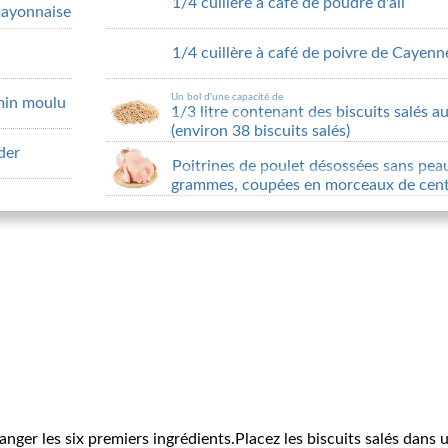
1/4 cuillère à café de poudre d'ail
mayonnaise
1/4 cuillère à café de poivre de Cayenn
Un bol d'une capacité de
umin moulu
1/3 litre contenant des biscuits salés 
(environ 38 biscuits salés)
der
Poitrines de poulet désossées sans pea
grammes, coupées en morceaux de cen
ger les six premiers ingrédients.Placez les biscuits salés dans 