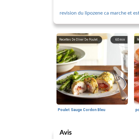
revision du lipozene ca marche et est
Recettes De Dîner De Poulet
60
min
R
Poulet Sauge Cordon Bleu
po
Avis