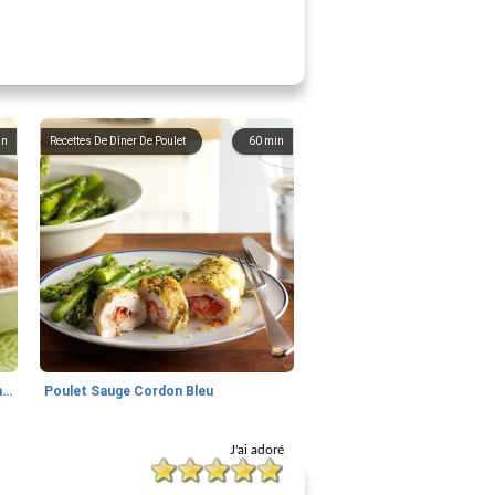
in
Recettes De Dîner De Poulet
60
min
tourte au pot de poulet incroyablement facile
Poulet Sauge Cordon Bleu
J'ai adoré