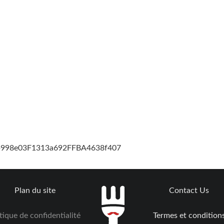
cb998e03F1313a692FFBA4638f407
Plan du site
Contact Us
tique de confidentialité
Termes et condition