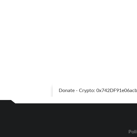
Donate - Crypto: 0x742DF91e06a
Poli