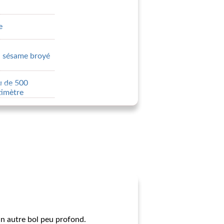
e
au sésame broyé
u de 500
timètre
un autre bol peu profond.