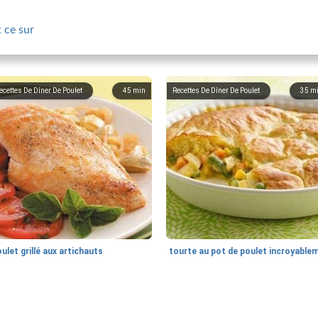
 ce sur
ecettes De Dîner De Poulet
45
min
Recettes De Dîner De Poulet
35
m
ulet grillé aux artichauts