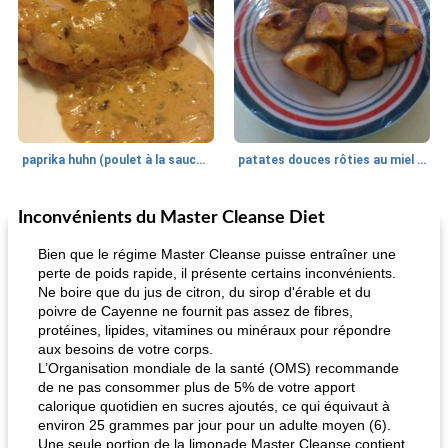
paprika huhn (poulet à la sauce paprika).
patates douces rôties au miel / kumara
Inconvénients du Master Cleanse Diet
Petit déjeuner et brunch
25
min
Viande et volaille
45
min
Bien que le régime Master Cleanse puisse entraîner une
perte de poids rapide, il présente certains inconvénients.
Ne boire que du jus de citron, du sirop d'érable et du
poivre de Cayenne ne fournit pas assez de fibres,
protéines, lipides, vitamines ou minéraux pour répondre
aux besoins de votre corps.
L’Organisation mondiale de la santé (OMS) recommande
de ne pas consommer plus de 5% de votre apport
calorique quotidien en sucres ajoutés, ce qui équivaut à
quinoa petit déjeuner méditerranéen
poitrines de poulet grillées de jenny
environ 25 grammes par jour pour un adulte moyen (6).
Une seule portion de la limonade Master Cleanse contient