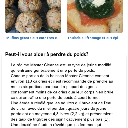
Muffins géants aux carottes et à la banane de Nif
roulade au fromage et aux épinards
Peut-il vous aider à perdre du poids?
Marques de confiance: recettes et
30
min
Viande et volaille
55
min
astuces
Le régime Master Cleanse est un type de jeûne modifié
qui entraîne généralement une perte de poids.
Chaque portion de la boisson Master Cleanse contient
environ 110 calories et il est recommandé de prendre au
moins six portions par jour. La plupart des gens
consomment moins de calories que leur corps n'en brûle,
ce qui entraîne une perte de poids à court terme.
Une étude a révélé que les adultes qui buvaient de l'eau
de citron avec du miel pendant quatre jours de jeûne
fiesta tostadas
le méga's jopp joes
perdaient en moyenne 4,8 livres (2,2 kg) et présentaient
des taux de triglycérides significativement plus bas (1).
Une deuxième étude a révélé que les femmes qui