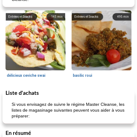
Entrées et Snacks
145
min
Entrées et Snacks
495
min
délicieux ceviche swai
basilic roui
Liste d'achats
Déjeuner / Snacks
65
min
30
min
Si vous envisagez de suivre le régime Master Cleanse, les
listes de magasinage suivantes peuvent vous aider à vous
préparer:
En résumé