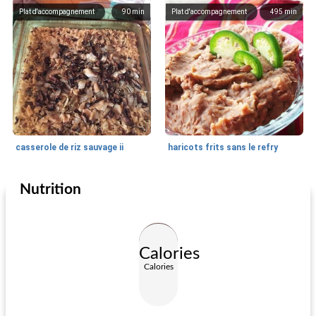
Plat d'accompagnement
90
min
Plat d'accompagnement
495
min
casserole de riz sauvage ii
haricots frits sans le refry
Nutrition
Plat d'accompagnement
365
min
Plat d'accompagnement
70
min
Calories
Calories