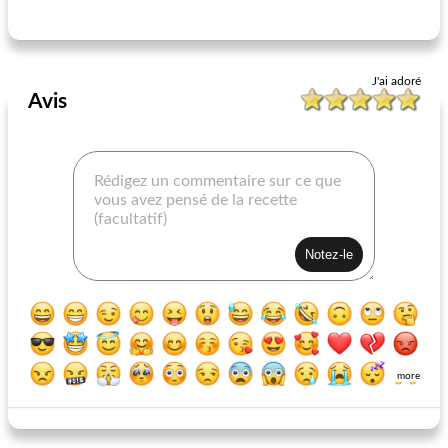
salsa rockin
casserole de courge i
J'ai adoré
Avis
more