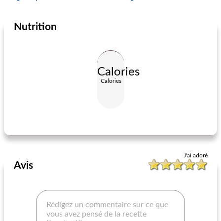
Nutrition
Plat d'accompagnement
115
min
Plat d'accompagnement
0
min
Calories
Calories
sauce pour pâtes - végétalienne
quartiers de tater grillés épicés
J'ai adoré
Avis