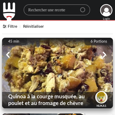
Search for a recipe
Login
Filtre
Réinitialiser
45 min
6
Portions
Quinoa à la courge musquée, au
poulet et au fromage de chèvre
NUKA1