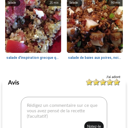
Salade
25
min
Salade
90
min
salade d'inspiration grecque quinoa
salade de baies aux poires, noix et blé
Céréales
30
min
Plat d'accompagnement
48
min
J'ai adoré
Avis