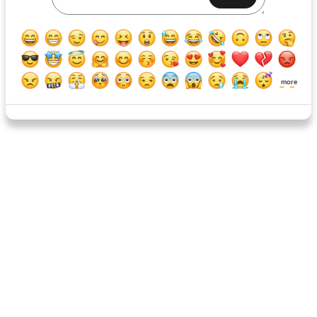
farro aromatisé à l'orange et au paprika fumé
accompagnement de sarrasin et bacon
more