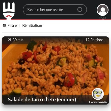
Search for a recipe
Login
Filtre
Réinitialiser
2H30 min
12
Portions
Salade de farro d'été (emmer)
Homecook626