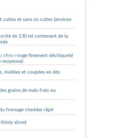
t cuites et sans os cuites (environ
acité de 130 ml contenant de la
isée
du chou rouge finement déchiqueté
te moyenne)
, évidées et coupées en dés
des grains de maïs frais ou
 du fromage cheddar râpé
thinly sliced