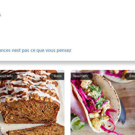
s
cances nest pas ce que vous pensez
aourt kéfir
0
min
Yaourt kéfir
0
m