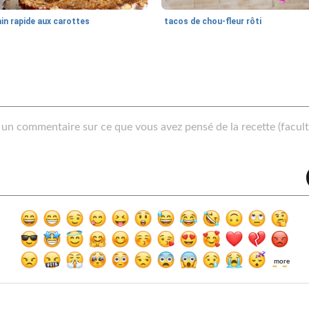
in rapide aux carottes
tacos de chou-fleur rôti
more