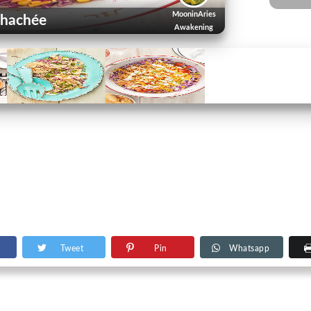
MooninAries
 hachée
Awakening
Tweet
Pin
Whatsapp