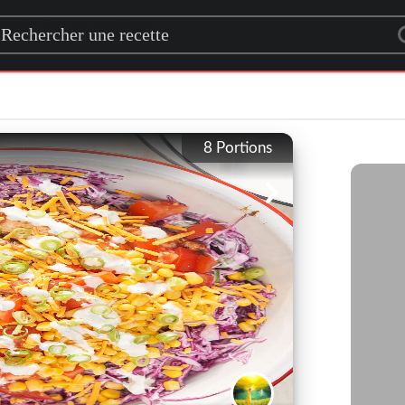
rch for a recipe
8
Portions