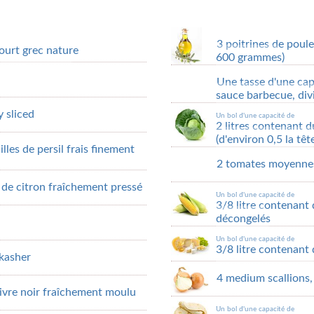
3 poitrines de poule
ourt grec nature
600 grammes)
Une tasse d'une cap
sauce barbecue, div
y sliced
Un bol d'une capacité de
2 litres contenant 
(d'environ 0,5 la tê
illes de persil frais finement
2 tomates moyennes
s de citron fraîchement pressé
Un bol d'une capacité de
3/8 litre contenant 
décongelés
Un bol d'une capacité de
3/8 litre contenant
 kasher
4 medium scallions, 
oivre noir fraîchement moulu
Un bol d'une capacité de