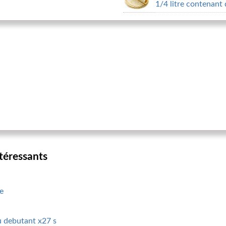
1/4 litre contenant 
ntéressants
e
u debutant x27 s