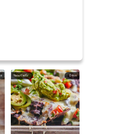
in
Yaourt kéfir
0
min