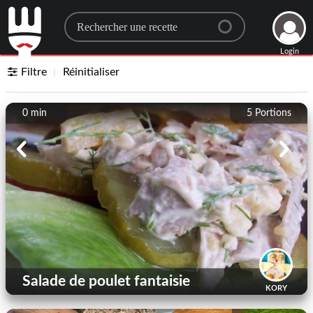
Search for a recipe
Login
Filtre
Réinitialiser
0 min
5
Portions
Salade de poulet fantaisie
KORY