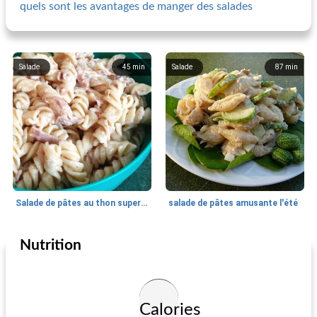
quels sont les avantages de manger des salades
Salade
45
min
Salade
87
min
Salade de pâtes au thon super facile
salade de pâtes amusante l'été
Nutrition
Salade
25
min
Salade
90
min
Calories