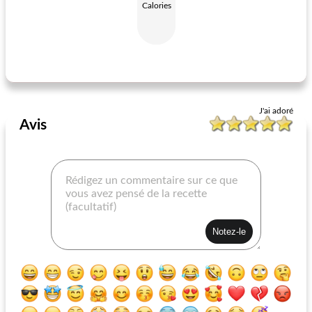
Calories
salade du samedi avec œuf poché et chimichurri
salade de singkamas (jicama)
J'ai adoré
Avis