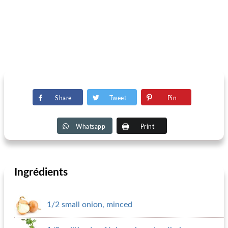
Share
Tweet
Pin
Whatsapp
Print
Ingrédients
1/2 small onion, minced