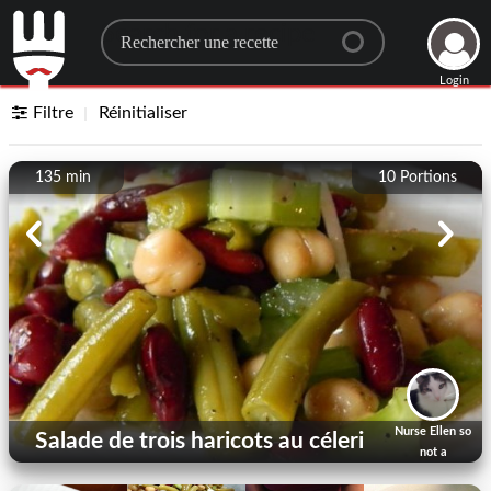
Search for a recipe
Login
Filtre
Réinitialiser
135 min
10
Portions
Nurse Ellen so
Salade de trois haricots au céleri
not a