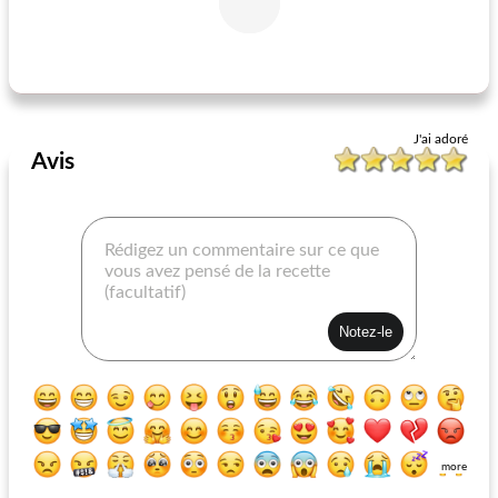
le rêve d'Aphrodite
salade de brocoli au fromage bleu
J'ai adoré
Avis
more