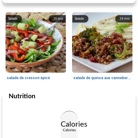
Salade
15
min
Salade
34
min
salade de cresson épicé
salade de quinoa aux canneberges et brocoli
Nutrition
Salade
20
min
Salade
30
min
Calories
Calories