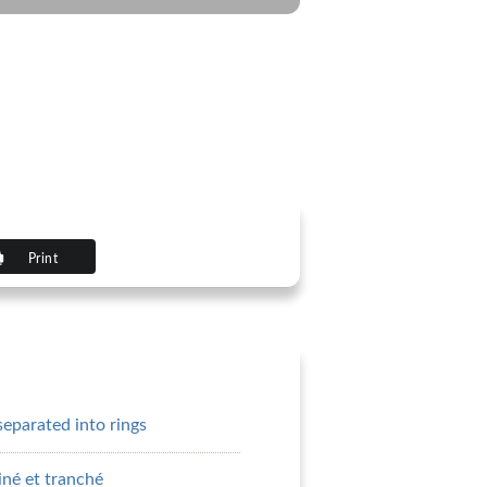
Print
separated into rings
iné et tranché