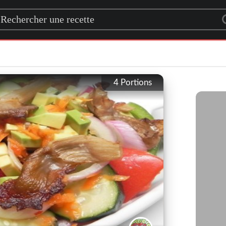
rch for a recipe
4
Portions