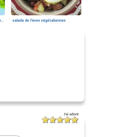
salade de pâtes à l'avocat et aux crevettes
salade de fèves végétaliennes
J'ai adoré