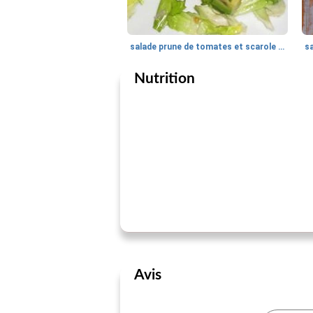
salade prune de tomates et scarole avec vinaigrette balsamique au parmesan
Nutrition
Avis