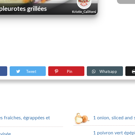
pleurotes grillées
Kristin_California
Tweet
Pin
Whatsapp
 fraîches, égrappées et
1 onion, sliced and 
1 poivron vert épép
ivisée