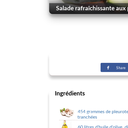
Salade rafraîchissante aux 
Share
Ingrédients
454 grammes de pleurotes
tranchées
60 litres d'huile d'olive, d