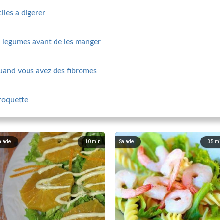
ciles a digerer
es legumes avant de les manger
uand vous avez des fibromes
 roquette
alade
10
min
Salade
35
m