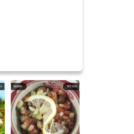
in
Salade
80
min