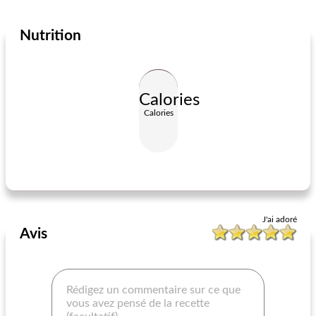
Nutrition
Cuisine du monde
17
min
Cuisine du monde
70
min
Calories
Calories
recette de carottes
scyros (sandwich pita)
J'ai adoré
Avis