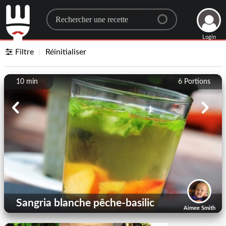
Search for a recipe
Login
Filtre
Réinitialiser
10 min
6
Portions
Sangria blanche pêche-basilic
Aimee Smith