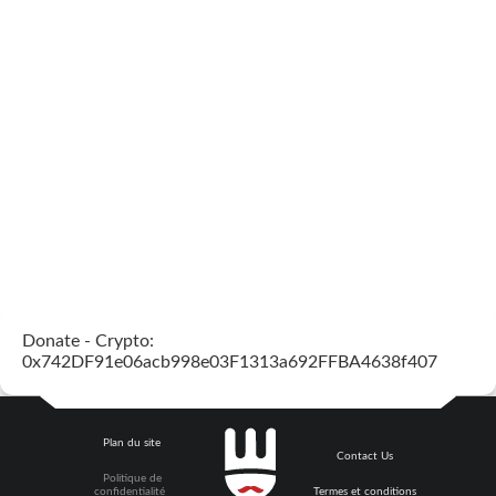
Donate - Crypto:
0x742DF91e06acb998e03F1313a692FFBA4638f407
Plan du site
Contact Us
Politique de
confidentialité
Termes et conditions