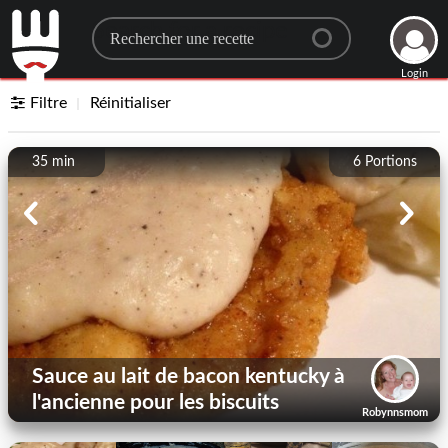
Search for a recipe
Login
Filtre
Réinitialiser
35 min
6
Portions
Sauce au lait de bacon kentucky à
l'ancienne pour les biscuits
Robynnsmom