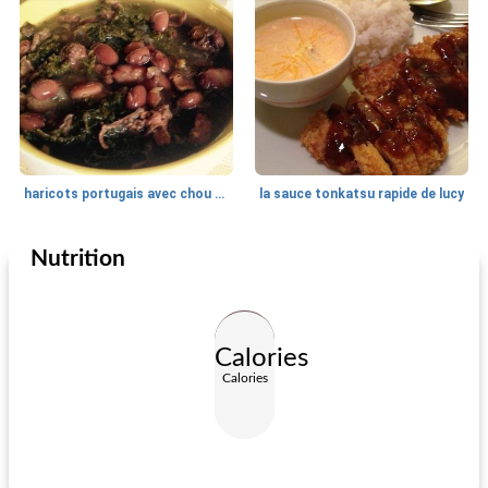
haricots portugais avec chou frisé et linguica
la sauce tonkatsu rapide de lucy
Nutrition
Plat d'accompagnement
15
min
Plat d'accompagnement
5
min
Calories
Calories
bette à carde suisse sautée au citron vert
sauce épicée à la moutarde et au miel