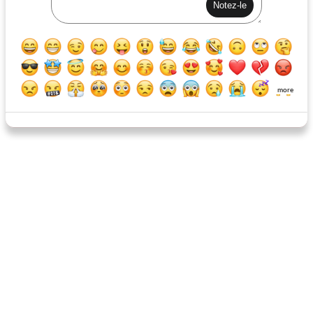
soupe aux boulettes de viande au parmesan
salade de steak lite saine
more