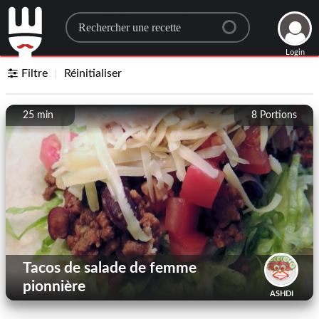
Search for a recipe
Login
Filtre
Réinitialiser
25 min
8
Portions
Tacos de salade de femme
pionnière
ASHDI