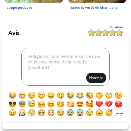
soupe poubelle
haricots verts de chambellan
Des haricots
55
min
Des haricots
0
min
J'ai adoré
Avis
Haricots verts d'Arkansas
mijoté bbq haricots pinto
more