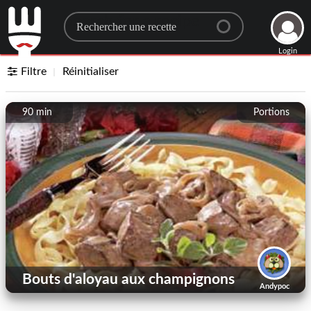
Search for a recipe
Login
Filtre
Réinitialiser
90 min
Portions
Bouts d'aloyau aux champignons
Andypoc