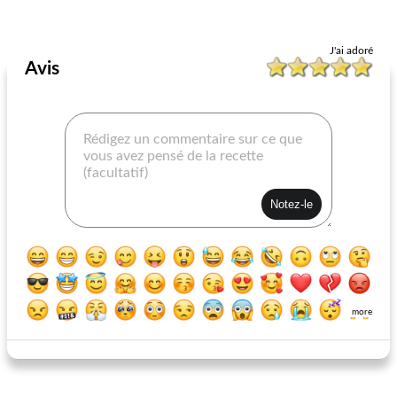
Boeuf Plats Principaux
25
min
Boeuf Plats Principaux
25
min
J'ai adoré
Avis
steaks grillés à la moutarde
entrecôte au sésame
more