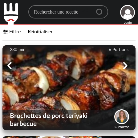
Search for a recipe
Login
Filtre
Réinitialiser
230 min
6
Portions
Brochettes de porc teriyaki
barbecue
C Proctor