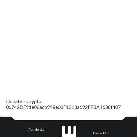
Donate - Crypto:
0x742DF91e06acb998e03F1313a692FFBA4638f407
Plan du site
Contact Us