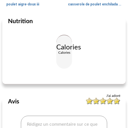
poulet aigre-doux iii
casserole de poulet enchilada au chili vert
Nutrition
Cuisine du monde
5
min
Cuisine du monde
75
min
Calories
Calories
célèbre michelada de joe
ginataang manok (poulet cuit au lait de coco)
J'ai adoré
Avis