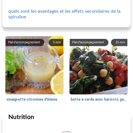
quels sont les avantages et les effets secondaires de la
spiruline
Plat d'accompagnement
5
min
Plat d'accompagnement
25
min
vinaigrette citronnée d'Alexia
bette à carde avec haricots garbanzo et tomates fraîches
Nutrition
Plat d'accompagnement
100
min
Plat d'accompagnement
48
min