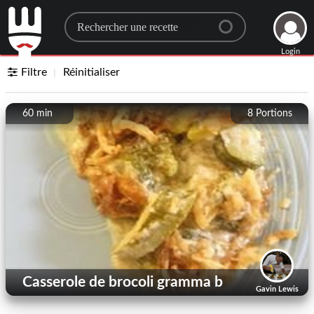
Search for a recipe
Login
Filtre
Réinitialiser
60 min
8
Portions
Casserole de brocoli gramma b
Gavin Lewis