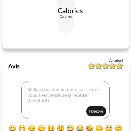
Calories
Calories
sauce primo spaghetti
lentilles arméniennes
J'ai adoré
Avis