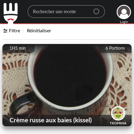
Search for a recipe
Login
Filtre
Réinitialiser
1H5 min
6
Portions
Crème russe aux baies (kissel)
TKOPRIVA