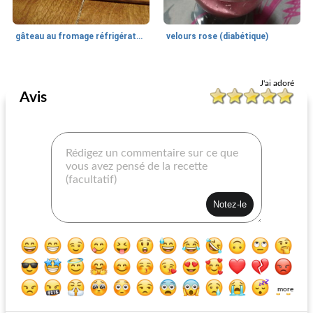
gâteau au fromage réfrigérateur
velours rose (diabétique)
Gélatine
65
min
Gélatine
63
min
J'ai adoré
Avis
crème russe aux baies (kissel)
parfait de pêche au gingembre diabétique
more