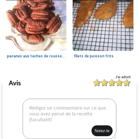
pacanes aux taches de rousseur d'ila
filets de poisson frits
Déjeuner / Snacks
10
min
Déjeuner / Snacks
10
min
J'ai adoré
Avis
houmous aux haricots noirs fumés
sandwichs végétariens (végétalien)