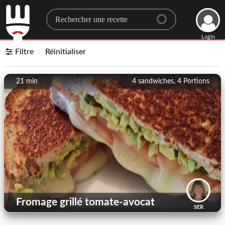
Search for a recipe
Login
Filtre
Réinitialiser
21 min
4 sandwiches, 4
Portions
Fromage grillé tomate-avocat
SER