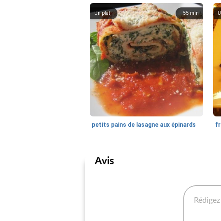
Un plat
55
min
U
petits pains de lasagne aux épinards
fr
Avis