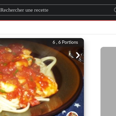
rch for a recipe
6 , 6
Portions