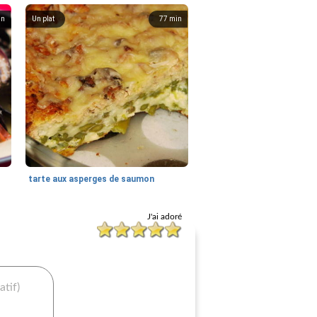
in
Un plat
77
min
tarte aux asperges de saumon
J'ai adoré