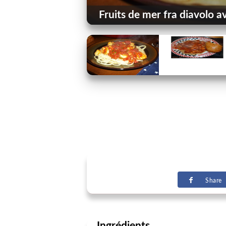
Fruits de mer fra diavolo a
Share
Ingrédients