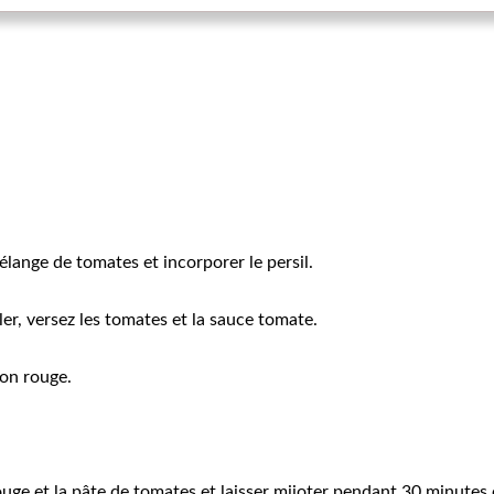
élange de tomates et incorporer le persil.
er, versez les tomates et la sauce tomate.
ron rouge.
 rouge et la pâte de tomates et laisser mijoter pendant 30 minut