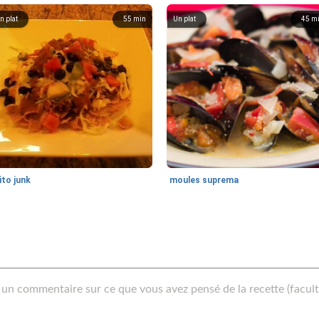
n plat
55
min
Un plat
45
m
ito junk
moules suprema