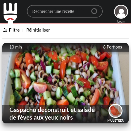
Search for a recipe
Login
Filtre
Réinitialiser
10 min
8
Portions
Gaspacho déconstruit et salade
de fèves aux yeux noirs
MULETEER