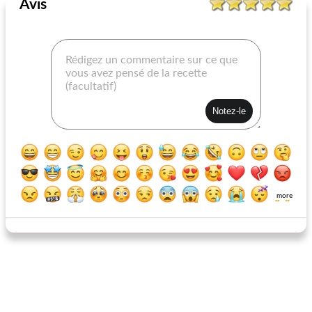
Avis
poisson cuit au four avec poireaux
assaisonnement fumé
more