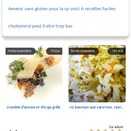
devenir sans gluten pour la sp voici 6 recettes faciles
cholesterol peut il etre trop bas
Faible cholestérol
70
min
Faible cholestérol
145
min
crumble d'avoine et d'orge grillé
riz basmati aux carottes, raisins secs et épices (kabli)
Faible cholestérol
30
min
Faible cholestérol
5
min
J'ai adoré