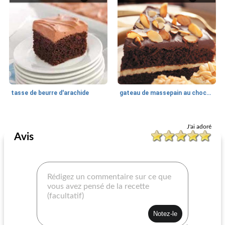
tasse de beurre d'arachide
gateau de massepain au chocolat
Recettes de gâteau au chocolat
60
min
Recettes de gâteau au chocolat
75
min
J'ai adoré
Avis
cerise chocolat cerise gâteau
Gâteau Bundt au chocolat chaud citrouille