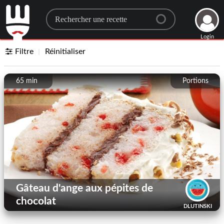
Search for a recipe
Login
Filtre
Réinitialiser
65 min
Portions
Gâteau d'ange aux pépites de
chocolat
DLUTINSKI