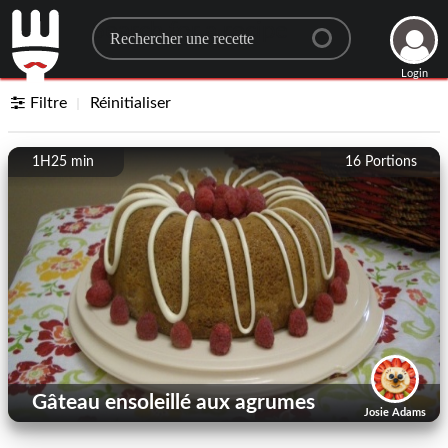
Search for a recipe
Login
Filtre
Réinitialiser
1H25 min
16
Portions
Gâteau ensoleillé aux agrumes
Josie Adams