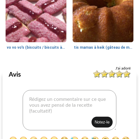
vo vo vo's (biscuits / biscuits à la framboise, à la noix de coco)
tis mamas à keik (gâteau de maman)
Dessert
25
min
Dessert
5
min
J'ai adoré
Avis
gâteau aux noix et miel
flotteur blanc comme neige