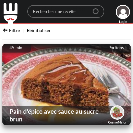
Search for a recipe
Login
Filtre
Réinitialiser
45 min
Portions
Pain d'épice avec sauce au sucre
brun
CosmoMajor