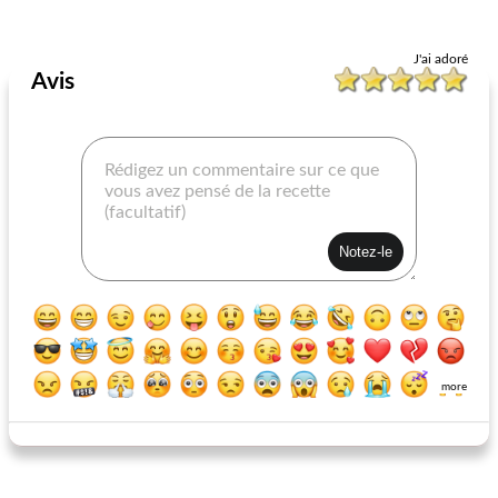
Recettes au chocolat
35
min
Style de cuisson
85
min
J'ai adoré
Avis
biscuits aux pépites de chocolat à la mélasse
tarte allemande aux pommes
more