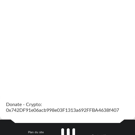
Donate - Crypto:
0x742DF91e06acb998e03F1313a692FFBA4638f407
Plan du site