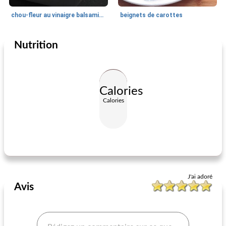
chou-fleur au vinaigre balsamique
beignets de carottes
Nutrition
Plat d'accompagnement
40
min
Plat d'accompagnement
25
min
Calories
Calories
pommes de terre au four anglais
carottes au four rapides et faciles
J'ai adoré
Avis