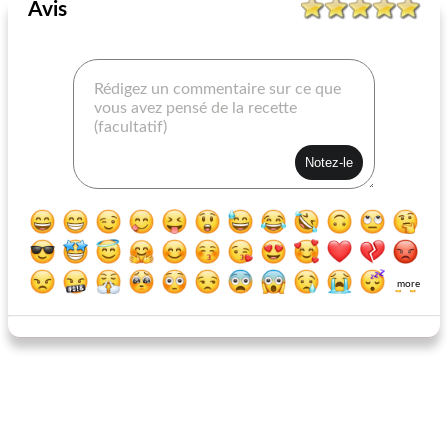
Avis
pétoncles à la sauce de noix de cajou
gâteaux de maïs pays
more