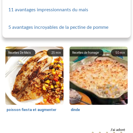
11 avantages impressionnants du mais
5 avantages incroyables de la pectine de pomme
Recettes De Maïs
25
min
Recettes de fromage
50
min
poisson fiesta et augmenter
dinde
Recettes De Maïs
30
min
Recettes de brunch
35
min
J'ai adoré