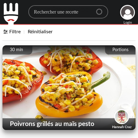
Search for a recipe
Login
Filtre
Réinitialiser
30 min
Portions
Poivrons grillés au maïs pesto
Hannah Craz