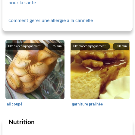
pour la sante
comment gerer une allergie a la cannelle
Plat d'accompagnement
75
min
Plat d'accompagnement
30
min
ail coupé
garniture pralinée
Nutrition
Plat d'accompagnement
20
min
Plat d'accompagnement
140
min