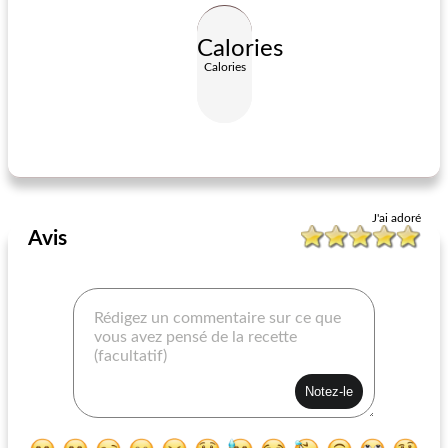
Calories
Calories
riz au curry facile
sauce rouge italienne maison
J'ai adoré
Avis