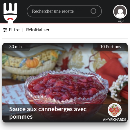
Search for a recipe
Login
Filtre
Réinitialiser
30 min
10
Portions
Sauce aux canneberges avec
pommes
AMYRICHARDSO