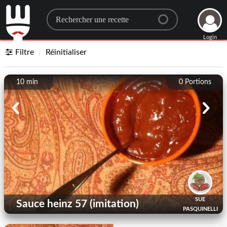
Search for a recipe
Login
Filtre
Réinitialiser
10 min
0
Portions
SUE
Sauce heinz 57 (imitation)
PASQUINELLI