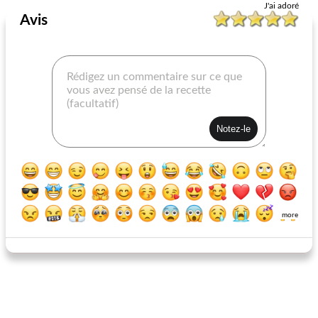
J'ai adoré
Avis
cuisses maigres
sauce aux champignons pour viandes barbecue
more