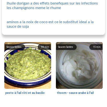
lhuile dorigan a des effets benefiques sur les infections
les champignons meme le rhume
aminos a la noix de coco est ce le substitut ideal a la
sauce de soja
Sauces Salées
85
min
Sauces Salées
15
min
pesto à l'ail rôti et au basilic
thoom - sauce arabe à l'ail
Sauces Salées
45
min
Sauces Salées
20
min