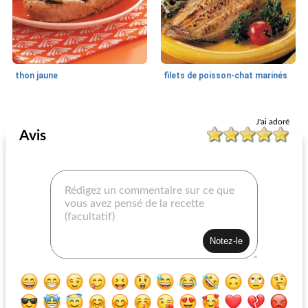
thon jaune
filets de poisson-chat marinés
Cours
25
min
Poisson grillé
25
min
J'ai adoré
Avis
pétard de saumon grillé
faisceaux orange rugueux