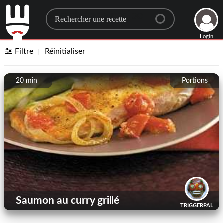
Search for a recipe
Login
Filtre
Réinitialiser
20 min
Portions
Saumon au curry grillé
TRIGGERPAL