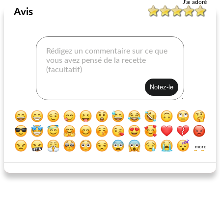
J'ai adoré
Avis
poisson grillé à la mangue et au couscous
saumon grillé en paquets d'aluminium
more