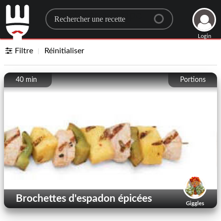
Search for a recipe
Login
Filtre
Réinitialiser
40 min
Portions
Brochettes d'espadon épicées
Giggles