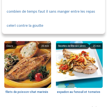
combien de temps faut il sans manger entre les repas
celeri contre la goutte
Cours
25
min
Recettes de fête des pères
25
min
filets de poisson-chat marinés
espadon au fenouil et tomates
Poisson grillé
30
min
Poisson grillé
35
min