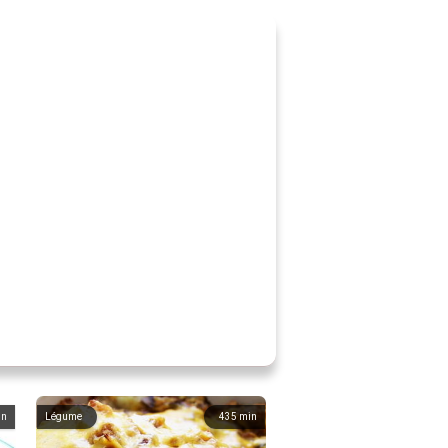
in
Légume
435
min