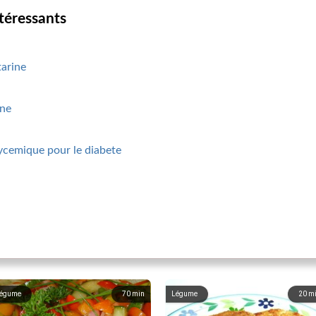
ntéressants
tarine
ine
lycemique pour le diabete
égume
70
min
Légume
20
m