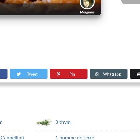
Morgiana
Tweet
Pin
Whatsapp
um
3 thym
(Cannellini)
1 pomme de terre