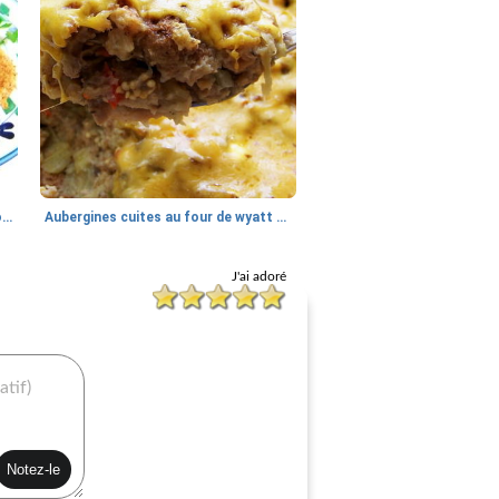
côtelettes d'aubergines frites au four
Aubergines cuites au four de wyatt cafeteria
J'ai adoré