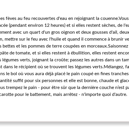
les fèves au feu recouvertes d'eau en rejoignant la couenne.Vous
acée (pendant environ 12 heures) et si elles restent sèches, de l
ttement avec un quart d'un gros oignon et deux gousses d'ail, deu
n, mettre sur le feu avec l'huile et quand il commence à brunir 
les bettes et les pommes de terre coupées en morceaux.Saisonnez 
âte de tomate, et si elles restent à ébullition, elles restent enc
 légumes verts, joignant la croûte; passez les autres dans un tami
t dans le récipient où se trouvent les légumes verts.Mélangez, fai
ns le bol où vous aura déjà placé le pain coupé en fines tranches 
ntité suffit pour six personnes et elle est bonne, chaude et glac
us trempez le pain - pour être sûr que la dernière couche n’est 
 carotte pour le battement, mais arrêtez - n'importe quoi d'autre.