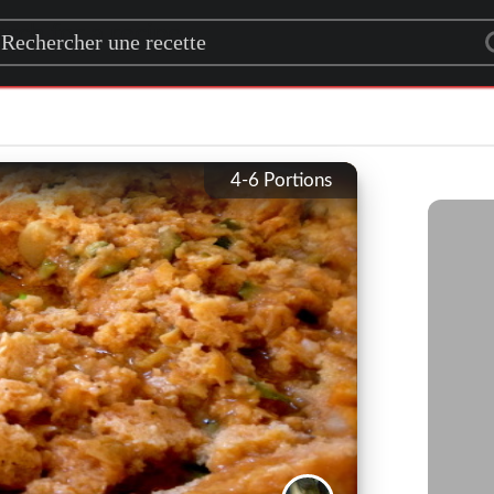
rch for a recipe
4-6
Portions