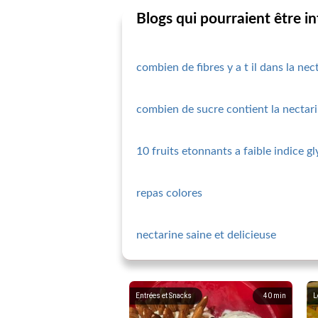
Blogs qui pourraient être i
combien de fibres y a t il dans la nec
combien de sucre contient la nectar
10 fruits etonnants a faible indice g
repas colores
nectarine saine et delicieuse
Entrées et Snacks
40
min
L