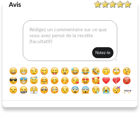
Avis
casserole du jour
Filets de porc à l'orange
more