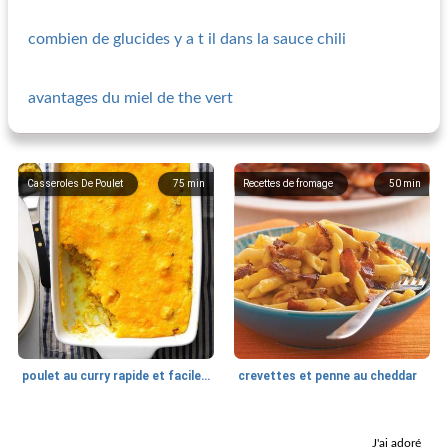
combien de glucides y a t il dans la sauce chili
avantages du miel de the vert
Casseroles De Poulet
75
min
Recettes de fromage
50
min
poulet au curry rapide et facile avec du fromage et du gruau, une croûte à la méridionale
crevettes et penne au cheddar
Recettes de fromage
45
min
Style de cuisson
20
min
J'ai adoré