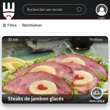
Search for a recipe
Login
Filtre
Réinitialiser
30 min
Portions
Steaks de jambon glacés
FAYE LESLIE