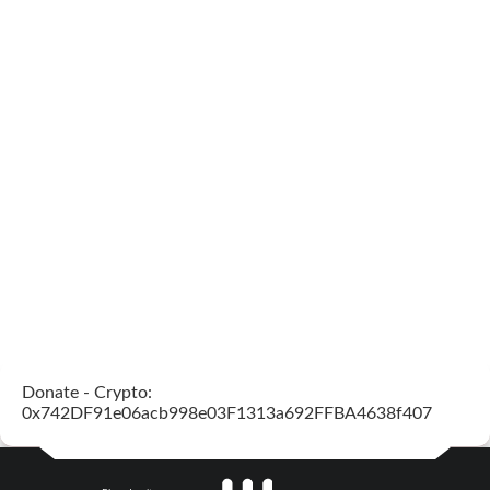
Donate - Crypto:
0x742DF91e06acb998e03F1313a692FFBA4638f407