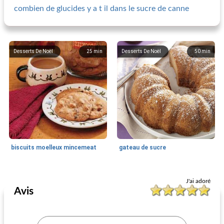
combien de glucides y a t il dans le sucre de canne
Desserts De Noël
25
min
Desserts De Noël
50
min
biscuits moelleux mincemeat
gateau de sucre
Desserts De Noël
50
min
Desserts De Noël
100
min
J'ai adoré
Avis