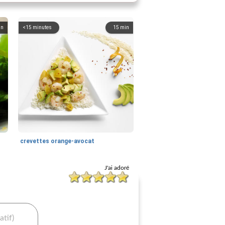
in
<15 minutes
15
min
crevettes orange-avocat
J'ai adoré