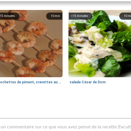
15 minutes
10
min
<15 minutes
10
m
brochettes de piment, crevettes au citron vert
salade César de Dom