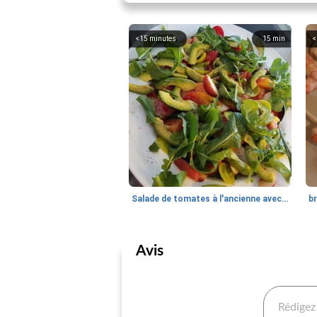
<15 minutes
15
min
<
Salade de tomates à l'ancienne avec nectarines, avocat et roquette
Avis