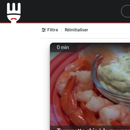
Sea
Filtre
Réinitialiser
0 min