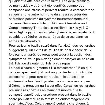
qui aident à atteindre ces résultats. Les deux premiers,
ocimumosides A et B, ont été identifiés comme des
composés anti-stress et peuvent réduire la corticostérone
fiesta tostadas
le méga's jopp joes
sanguine (une autre hormone du stress) et créer des
altérations positives du système neurotransmetteur du
cerveau. Selon un article publié dans Alternative and
Complementary Therapies, le troisième, le 4-allyl-1-O-
bêta-D-glucopyronosyl-2-hydroxybenzène, est également
capable de réduire les paramètres de stress dans les
études de laboratoire.
Pour utiliser le basilic sacré dans l'anxiété, des recherches
suggèrent qu'un extrait de feuilles de basilic sacré deux
fois par jour après les repas peut aider à la gestion des
symptômes. Vous pouvez également essayer de boire du
thé Tulsi ou d’ajouter du Tulsi à vos repas.
Le basilic sacré augmente-t-il la testostérone? Bien que
certains spéculent qu'il peut augmenter la production de
testostérone, peut-être en réduisant le stress et en
soutenant la fonction thyroïdienne / surrénalienne, peu
d'éléments prouvent qu'il a cet effet. Certaines recherches
préliminaires chez les animaux ont montré que le
composé appelé acide ursolique présent dans le basilic
sacré pouvait réduire la fertilité en endommageant les
spermatozoïdes. Cela a amené certains chercheurs à