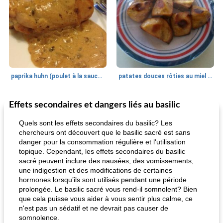
paprika huhn (poulet à la sauce paprika).
patates douces rôties au miel / kumara
Effets secondaires et dangers liés au basilic
Petit déjeuner et brunch
25
min
Viande et volaille
45
min
Quels sont les effets secondaires du basilic? Les
chercheurs ont découvert que le basilic sacré est sans
danger pour la consommation régulière et l'utilisation
topique. Cependant, les effets secondaires du basilic
sacré peuvent inclure des nausées, des vomissements,
une indigestion et des modifications de certaines
hormones lorsqu’ils sont utilisés pendant une période
prolongée. Le basilic sacré vous rend-il somnolent? Bien
que cela puisse vous aider à vous sentir plus calme, ce
quinoa petit déjeuner méditerranéen
poitrines de poulet grillées de jenny
n'est pas un sédatif et ne devrait pas causer de
somnolence.