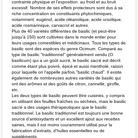
contrainte physique et l'exposition. au froid et au bruit
excessif. Nombre de ses effets protecteurs sont dus à sa
riche concentration en constituants phytochimiques,
notamment: eugénol, acide oléanolique, acide ursolique,
acide rosmarinique, carvacrol et autres.
Plus de 40 variétés différentes de basilic (et peut-être
jusqu'à 150) sont cultivées dans le monde entier pour
leurs usages comestibles et médicinaux. Tous les types de
basilic sont des espèces du genre Ocimum. Comparé au
type de basilic "traditionnel" généralement vendu (O.
basilicum) qui a un goût sucré, le basilic sacré est décrit
comme étant plus poivré, épicé et aussi mentholé, raison
pour laquelle on l'appelle parfois "basilic chaud". Il existe
également de nombreuses autres variétés de basilic qui
ont des arômes et des goûts de citron, cannelle, girofle,
etc.
Les deux types de basilic peuvent être cuisinés, y compris
en utilisant des feuilles fraîches ou séchées, mais le basilic
sacré a des usages thérapeutiques que le basilic
traditionnel. Le basilic traditionnel est toujours une bonne
source d’antioxydants et un excellent ajout aux recettes
saines, mais il est moins couramment utilisé pour la
fabrication d’extraits, d’huiles essentielles ou de
suppléments.