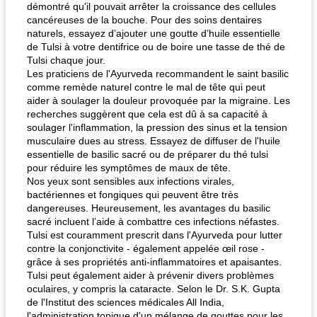
démontré qu'il pouvait arrêter la croissance des cellules
cancéreuses de la bouche. Pour des soins dentaires
naturels, essayez d’ajouter une goutte d’huile essentielle
de Tulsi à votre dentifrice ou de boire une tasse de thé de
Tulsi chaque jour.
Les praticiens de l'Ayurveda recommandent le saint basilic
comme remède naturel contre le mal de tête qui peut
aider à soulager la douleur provoquée par la migraine. Les
recherches suggèrent que cela est dû à sa capacité à
soulager l'inflammation, la pression des sinus et la tension
musculaire dues au stress. Essayez de diffuser de l'huile
essentielle de basilic sacré ou de préparer du thé tulsi
pour réduire les symptômes de maux de tête.
Nos yeux sont sensibles aux infections virales,
bactériennes et fongiques qui peuvent être très
dangereuses. Heureusement, les avantages du basilic
sacré incluent l’aide à combattre ces infections néfastes.
Tulsi est couramment prescrit dans l'Ayurveda pour lutter
contre la conjonctivite - également appelée œil rose -
grâce à ses propriétés anti-inflammatoires et apaisantes.
Tulsi peut également aider à prévenir divers problèmes
oculaires, y compris la cataracte. Selon le Dr. S.K. Gupta
de l'Institut des sciences médicales All India,
l'administration topique d'un mélange de gouttes pour les