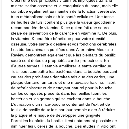
C'est l'une des principales vitamines impliquées dans la
minéralisation osseuse et la coagulation du sang, mais elle
contribue également au maintien de la fonction cérébrale,
à un métabolisme sain et à la santé cellulaire. Une tasse
de feuilles de tulsi contient plus que la valeur quotidienne
recommandée de vitamine K, ce qui en fait une source
idéale de prévention de la carence en vitamine K. De plus,
la vitamine K peut être bénéfique pour votre densité
osseuse, votre santé digestive et vos fonctions cérébrales.
Les études animales publiées dans Alternative Medicine
Review démontrent également que les bienfaits du basilic
sacré sont dotés de propriétés cardio-protectrices. En
d'autres termes, il semble améliorer la santé cardiaque.
Tulsi peut combattre les bactéries dans la bouche pouvant
causer des problèmes dentaires tels que des caries, une
plaque dentaire, un tartre et une mauvaise haleine. Il sert
de rafraîchisseur et de nettoyant naturel pour la bouche
car les composés présents dans les feuilles tuent les
bactéries et les germes qui se cachent dans la bouche.
L'utilisation d'un rince-bouche contenant de l'extrait de
feuille de basilic deux fois par jour semble aider à réduire
la plaque et le risque de développer une gingivite.
Parmi les bienfaits du basilic, il est notamment possible de
diminuer les ulcères de la bouche. Des études in vitro ont