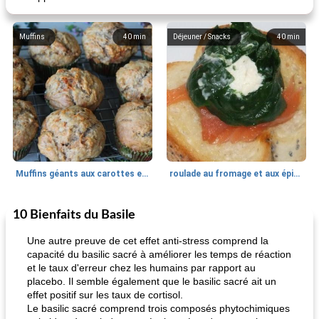
Muffins
40
min
Déjeuner / Snacks
40
min
Muffins géants aux carottes et à la banane de Nif
roulade au fromage et aux épinards
10 Bienfaits du Basile
Marques de confiance: recettes et
30
min
Viande et volaille
55
min
astuces
Une autre preuve de cet effet anti-stress comprend la
capacité du basilic sacré à améliorer les temps de réaction
et le taux d'erreur chez les humains par rapport au
placebo. Il semble également que le basilic sacré ait un
effet positif sur les taux de cortisol.
Le basilic sacré comprend trois composés phytochimiques