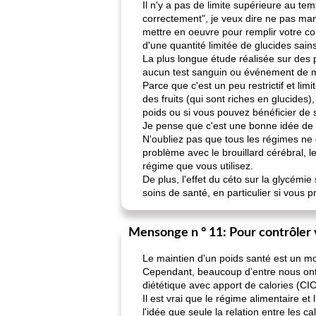
Il n'y a pas de limite supérieure au te
correctement", je veux dire ne pas man
mettre en oeuvre pour remplir votre co
d'une quantité limitée de glucides sai
La plus longue étude réalisée sur des 
aucun test sanguin ou événement de m
Parce que c'est un peu restrictif et li
des fruits (qui sont riches en glucide
poids ou si vous pouvez bénéficier de s
Je pense que c'est une bonne idée de 
N'oubliez pas que tous les régimes ne
problème avec le brouillard cérébral, l
régime que vous utilisez.
De plus, l'effet du céto sur la glycémi
soins de santé, en particulier si vous
Mensonge n ° 11: Pour contrôler v
Le maintien d'un poids santé est un moy
Cependant, beaucoup d’entre nous ont 
diététique avec apport de calories (CI
Il est vrai que le régime alimentaire e
l'idée que seule la relation entre les 