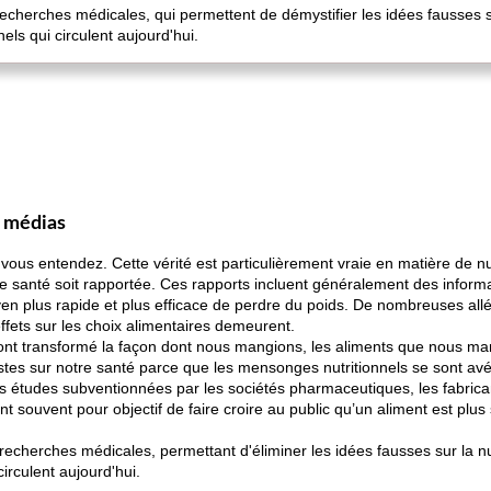
s recherches médicales, qui permettent de démystifier les idées fausses s
els qui circulent aujourd'hui.
s médias
vous entendez. Cette vérité est particulièrement vraie en matière de n
e santé soit rapportée. Ces rapports incluent généralement des inform
 plus rapide et plus efficace de perdre du poids. De nombreuses allég
ffets sur les choix alimentaires demeurent.
t transformé la façon dont nous mangions, les aliments que nous man
stes sur notre santé parce que les mensonges nutritionnels se sont av
es études subventionnées par les sociétés pharmaceutiques, les fabrican
t souvent pour objectif de faire croire au public qu’un aliment est plus 
s recherches médicales, permettant d'éliminer les idées fausses sur la n
irculent aujourd'hui.