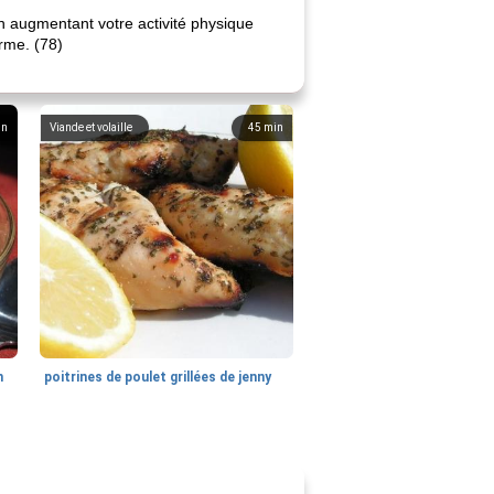
n augmentant votre activité physique
rme. (78)
in
Viande et volaille
45
min
n
poitrines de poulet grillées de jenny