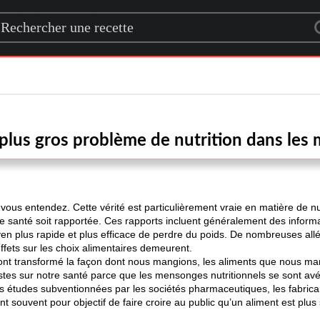
rch for a recipe
plus gros problème de nutrition dans les
vous entendez. Cette vérité est particulièrement vraie en matière de n
e santé soit rapportée. Ces rapports incluent généralement des inform
 plus rapide et plus efficace de perdre du poids. De nombreuses allég
ffets sur les choix alimentaires demeurent.
t transformé la façon dont nous mangions, les aliments que nous man
stes sur notre santé parce que les mensonges nutritionnels se sont av
es études subventionnées par les sociétés pharmaceutiques, les fabrican
t souvent pour objectif de faire croire au public qu’un aliment est plus 