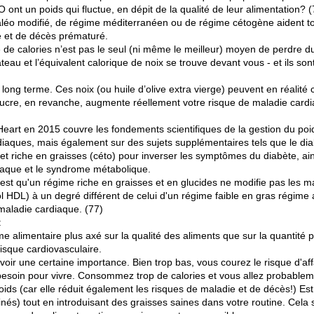
nt un poids qui fluctue, en dépit de la qualité de leur alimentation? (
aléo modifié, de régime méditerranéen ou de régime cétogène aident to
e et de décès prématuré.
e de calories n’est pas le seul (ni même le meilleur) moyen de perdre d
u et l’équivalent calorique de noix se trouve devant vous - et ils sont
long terme. Ces noix (ou huile d’olive extra vierge) peuvent en réalité
sucre, en revanche, augmente réellement votre risque de maladie cardi
 Heart en 2015 couvre les fondements scientifiques de la gestion du po
iaques, mais également sur des sujets supplémentaires tels que le diabè
et riche en graisses (céto) pour inverser les symptômes du diabète, ains
diaque et le syndrome métabolique.
rt est qu'un régime riche en graisses et en glucides ne modifie pas les
rol HDL) à un degré différent de celui d'un régime faible en gras régime
 maladie cardiaque. (77)
:
égime alimentaire plus axé sur la qualité des aliments que sur la quantit
risque cardiovasculaire.
voir une certaine importance. Bien trop bas, vous courez le risque d'af
esoin pour vivre. Consommez trop de calories et vous allez probablem
oids (car elle réduit également les risques de maladie et de décès!) E
finés) tout en introduisant des graisses saines dans votre routine. Cela 