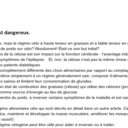
st dangereux.
ie, mais le régime céto à haute teneur en graisses et à faible teneur e
de poids sur céto? Absolument! Était-ce son but initial?
s de la cétose est son impact sur la fonction cérébrale - l'avantage initi
 symptômes de l'épilepsie. . Et, non, la cétose n’est pas la même chose
s patients diabétiques.
omplètement différente des choix alimentaires par rapport au comptag
u même simplement à un régime généralement sain, composé d'aliments e
 saines et limitent leur consommation de glucides.
un état de combustion des graisses (cétose) qui utilise des cétones (pr
omme source d’énergie au lieu de glucose.
 perdre du poids, à inverser certains symptômes de la maladie et est san
ime alimentaire céto qui sont décrits en détail dans un autre article. C
cice, maintenir et développer la masse musculaire, améliorer les niveaux
 aussi!)
égime cétogène peut être utile pour aider à inverser ou à traiter: