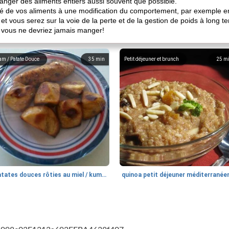
nger des aliments entiers aussi souvent que possible.
ité de vos aliments à une modification du comportement, par exemple e
 vous serez sur la voie de la perte et de la gestion de poids à long te
 vous ne devriez jamais manger!
am / Patate Douce
35
min
Petit déjeuner et brunch
25
m
patates douces rôties au miel / kumara
quinoa petit déjeuner méditerranée