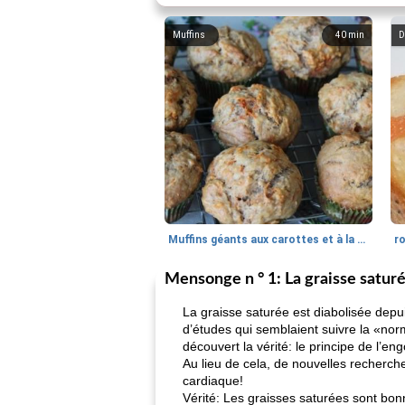
Muffins
40
min
D
Muffins géants aux carottes et à la banane de Nif
r
Mensonge n ° 1: La graisse satur
La graisse saturée est diabolisée depu
d’études qui semblaient suivre la «nor
découvert la vérité: le principe de l’en
Au lieu de cela, de nouvelles recherche
cardiaque!
Vérité: Les graisses saturées sont bon