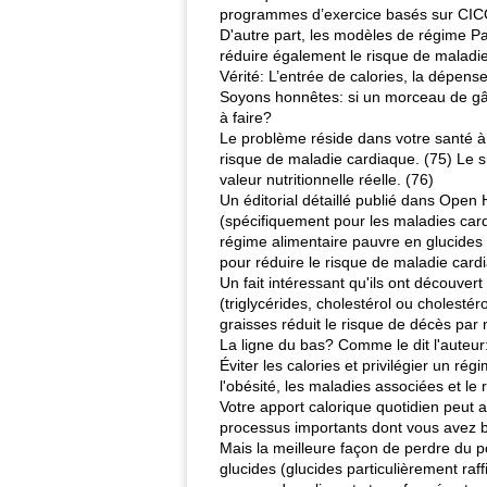
programmes d’exercice basés sur CICO o
D'autre part, les modèles de régime P
réduire également le risque de maladi
Vérité: L’entrée de calories, la dépens
Soyons honnêtes: si un morceau de gâtea
à faire?
Le problème réside dans votre santé à 
risque de maladie cardiaque. (75) Le 
valeur nutritionnelle réelle. (76)
Un éditorial détaillé publié dans Open
(spécifiquement pour les maladies card
régime alimentaire pauvre en glucides 
pour réduire le risque de maladie car
Un fait intéressant qu'ils ont découve
(triglycérides, cholestérol ou cholesté
graisses réduit le risque de décès par
La ligne du bas? Comme le dit l'auteur
Éviter les calories et privilégier un r
l'obésité, les maladies associées et le 
Votre apport calorique quotidien peut a
processus importants dont vous avez b
Mais la meilleure façon de perdre du p
glucides (glucides particulièrement raf