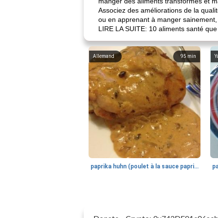
manger des aliments transformés et ma
Associez des améliorations de la qual
ou en apprenant à manger sainement, et
LIRE LA SUITE: 10 aliments santé que
Allemand
95
min
Y
paprika huhn (poulet à la sauce paprika).