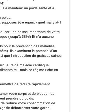
74)
us à maintenir un poids santé et à
u poids.
 supposés être égaux - quel mal y at-il
 causer une baisse importante de votre
aque (jusqu'à 38%!) Et n'a aucune
ids pour la prévention des maladies
te). Ils examinent le potentiel d'un
i que l'introduction de graisses saines
 marqueurs de maladie cardiaque
 alimentaire - mais ce régime riche en
é permettra de réduire rapidement
famer votre corps et de bloquer les
ent prendre du poids.
st de réduire votre consommation de
signifie débarrasser votre garde-