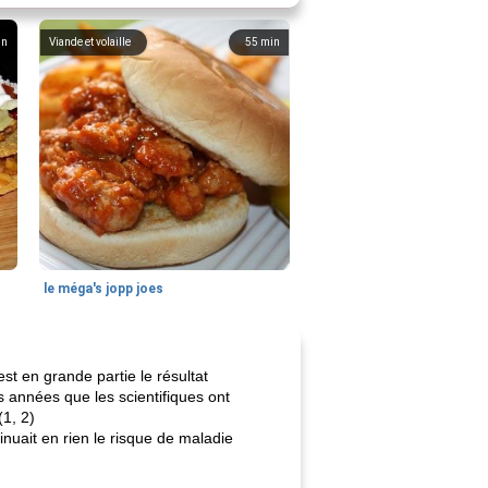
in
Viande et volaille
55
min
le méga's jopp joes
t en grande partie le résultat
s années que les scientifiques ont
(1, 2)
inuait en rien le risque de maladie