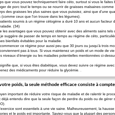
mps que vous pouvez techniquement faire céto, surtout si vous le faites b
ger de porc tout le temps ou se nourrir de graisses malsaines comme l'
rps des graisses les plus saines que vous puissiez, ainsi que d'une q
ns (comme ceux que l'on trouve dans les légumes).
patients soumis à un régime cétogène a duré 10 ans et aucun facteur de 
aladie. (34)
mite les avantages que vous pouvez obtenir avec des aliments sains tels 
s), je suggère de passer de temps en temps au régime de céto, particul
es bienfaits évitables pour la maladie.
commencer ce régime pour aussi peu que 30 jours ou jusqu'à trois mois
 conviennent pas à tous. Si vous maintenez un poids et un mode de vie
es niveaux d’énergie ou les maladies potentielles mentionnées ci-dessus,
e signifie que, si vous êtes diabétique, vous devez suivre ce régime avec
 prenez des médicaments pour réduire la glycémie. .
otre poids, la seule méthode efficace consiste à compter 
en important de réduire votre risque de maladie et de ralentir le proce
déjà entendu dire que la seule façon de perdre du poids ou de gérer s
CO).
t l'exercice sont essentiels à une vie saine. Malheureusement, la hausse
calories et le poids est importante. Saviez-vous que la plupart des perso