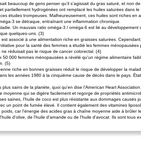
ssait beaucoup de gens penser qu’il s’agissait du gras saturé, et non de
t partiellement hydrogénées ont remplacé les huiles saturées dans le 
 ces études trompeuses. Malheureusement, ces huiles sont riches en a
méga-3 se détraque, entraînant une inflammation chronique.
ladie. Un mauvais ratio oméga-3 / oméga-6 est lié au développement 
 que quelques-uns. (3)
l est associé à une alimentation riche en graisses saturées. Cependant,
l'Initiative pour la santé des femmes a étudié les femmes ménopausées 
 ne réduisait pas le risque de cancer colorectal. (4)
de 50 000 femmes ménopausées a révélé qu'un régime alimentaire faible
n. (5)
enne riche en bonnes graisses réduit le risque de développer la malad
ans les années 1980 à la cinquième cause de décès dans le pays. État
es plus sains de la planète, quoi qu'en dise l'American Heart Associatio
aîne moyenne qui se digère facilement et regorge de propriétés antimicr
ses saines, l'huile de coco est plus résistante aux dommages causés pa
c un point de fumée élevé. Il contient également des vitamines liposolu
de poids, car l'énergie des acides gras à chaîne moyenne aide à brûler 
l'huile d'olive, de l'huile d'amande ou de l'huile d'avocat. Ils sont tous 