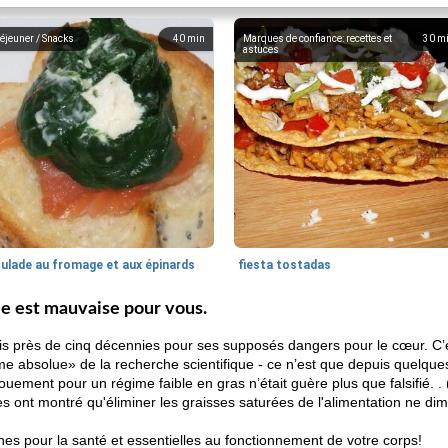
éjeuner / Snacks
40
min
Marques de confiance: recettes et
30
m
astuces
oulade au fromage et aux épinards
fiesta tostadas
ée est mauvaise pour vous.
is près de cinq décennies pour ses supposés dangers pour le cœur. C’es
me absolue» de la recherche scientifique - ce n’est que depuis quelque
gouement pour un régime faible en gras n’était guère plus que falsifié. . 
s ont montré qu'éliminer les graisses saturées de l'alimentation ne dim
nes pour la santé et essentielles au fonctionnement de votre corps!