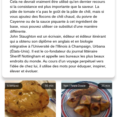
Cela ne devrait vraiment être utilisé qu'en dernier recours
si la consistance est plus importante que la saveur. La
pâte de tomate n'a pas le goût de la pâte de chili, mais si
vous ajoutez des flocons de chili chaud, du poivre de
Cayenne ou de la sauce piquante à cet ingrédient de
base, vous pouvez utiliser ce substitut d'une manière
différente.
John Staughton est un écrivain, éditeur et éditeur itinérant
qui a obtenu son diplôme en anglais et en biologie
intégrative à l'Université de l'Illinois à Champaign, Urbana
(États-Unis). Il est le co-fondateur du journal littéraire
Sheriff Nottingham et appelle ses bureaux les plus beaux
endroits du monde. Au cours d'un voyage perpétuel vers
l'idée de chez lui, il utilise des mots pour éduquer, inspirer,
élever et évoluer.
Allemand
95
min
Yam / Patate Douce
35
min