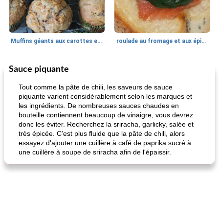
Muffins géants aux carottes et à la banane de Nif
roulade au fromage et aux épinards
Sauce piquante
Marques de confiance: recettes et
30
min
Viande et volaille
55
min
astuces
Tout comme la pâte de chili, les saveurs de sauce
piquante varient considérablement selon les marques et
les ingrédients. De nombreuses sauces chaudes en
bouteille contiennent beaucoup de vinaigre, vous devrez
donc les éviter. Recherchez la sriracha, garlicky, salée et
très épicée. C'est plus fluide que la pâte de chili, alors
essayez d'ajouter une cuillère à café de paprika sucré à
une cuillère à soupe de sriracha afin de l'épaissir.
fiesta tostadas
le méga's jopp joes