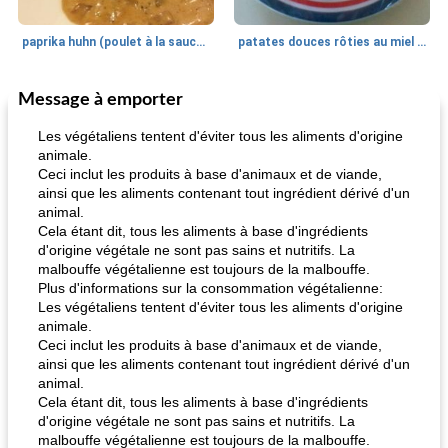
paprika huhn (poulet à la sauce paprika).
patates douces rôties au miel / kumara
Message à emporter
Petit déjeuner et brunch
25
min
Viande et volaille
45
min
Les végétaliens tentent d'éviter tous les aliments d'origine
animale.
Ceci inclut les produits à base d'animaux et de viande,
ainsi que les aliments contenant tout ingrédient dérivé d'un
animal.
Cela étant dit, tous les aliments à base d'ingrédients
d'origine végétale ne sont pas sains et nutritifs. La
malbouffe végétalienne est toujours de la malbouffe.
Plus d'informations sur la consommation végétalienne:
quinoa petit déjeuner méditerranéen
poitrines de poulet grillées de jenny
Les végétaliens tentent d'éviter tous les aliments d'origine
animale.
Ceci inclut les produits à base d'animaux et de viande,
ainsi que les aliments contenant tout ingrédient dérivé d'un
animal.
Cela étant dit, tous les aliments à base d'ingrédients
d'origine végétale ne sont pas sains et nutritifs. La
malbouffe végétalienne est toujours de la malbouffe.