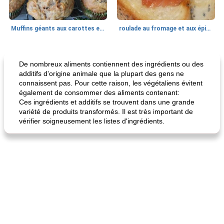
Muffins géants aux carottes et à la banane de Nif
roulade au fromage et aux épinards
Marques de confiance: recettes et
30
min
Viande et volaille
55
min
astuces
De nombreux aliments contiennent des ingrédients ou des
additifs d'origine animale que la plupart des gens ne
connaissent pas. Pour cette raison, les végétaliens évitent
également de consommer des aliments contenant:
Ces ingrédients et additifs se trouvent dans une grande
variété de produits transformés. Il est très important de
vérifier soigneusement les listes d'ingrédients.
fiesta tostadas
le méga's jopp joes