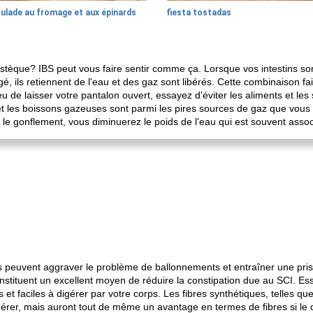
oulade au fromage et aux épinards
fiesta tostadas
tèque? IBS peut vous faire sentir comme ça. Lorsque vos intestins sont 
 ils retiennent de l'eau et des gaz sont libérés. Cette combinaison fai
ieu de laisser votre pantalon ouvert, essayez d'éviter les aliments et l
et les boissons gazeuses sont parmi les pires sources de gaz que vous 
le gonflement, vous diminuerez le poids de l'eau qui est souvent assoc
ns peuvent aggraver le problème de ballonnements et entraîner une pris
nstituent un excellent moyen de réduire la constipation due au SCI. Ess
 et faciles à digérer par votre corps. Les fibres synthétiques, telles que
digérer, mais auront tout de même un avantage en termes de fibres si l