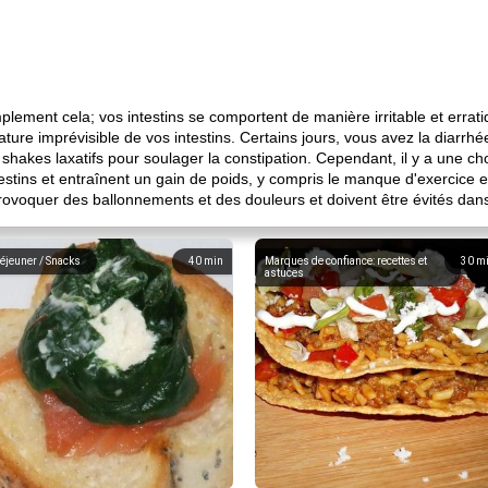
mplement cela; vos intestins se comportent de manière irritable et errati
nature imprévisible de vos intestins. Certains jours, vous avez la diarrhée
hakes laxatifs pour soulager la constipation. Cependant, il y a une cho
testins et entraînent un gain de poids, y compris le manque d'exercice et
 provoquer des ballonnements et des douleurs et doivent être évités dan
éjeuner / Snacks
40
min
Marques de confiance: recettes et
30
m
astuces