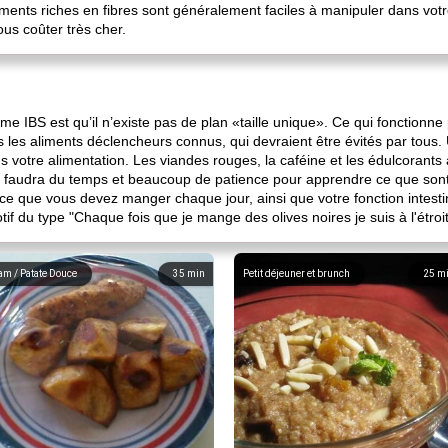
iments riches en fibres sont généralement faciles à manipuler dans votr
us coûter très cher.
me IBS est qu’il n’existe pas de plan «taille unique». Ce qui fonctionne
as les aliments déclencheurs connus, qui devraient être évités par tou
 votre alimentation. Les viandes rouges, la caféine et les édulcorants 
Il faudra du temps et beaucoup de patience pour apprendre ce que son
 ce que vous devez manger chaque jour, ainsi que votre fonction intest
if du type "Chaque fois que je mange des olives noires je suis à l'étroit"
am / Patate Douce
35
min
Petit déjeuner et brunch
25
m