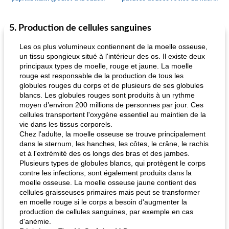
5. Production de cellules sanguines
Petit déjeuner et brunch
25
min
Viande et volaille
45
min
Les os plus volumineux contiennent de la moelle osseuse,
un tissu spongieux situé à l'intérieur des os. Il existe deux
principaux types de moelle, rouge et jaune. La moelle
rouge est responsable de la production de tous les
globules rouges du corps et de plusieurs de ses globules
blancs. Les globules rouges sont produits à un rythme
moyen d’environ 200 millions de personnes par jour. Ces
cellules transportent l'oxygène essentiel au maintien de la
vie dans les tissus corporels.
quinoa petit déjeuner méditerranéen
poitrines de poulet grillées de jenny
Chez l'adulte, la moelle osseuse se trouve principalement
dans le sternum, les hanches, les côtes, le crâne, le rachis
et à l'extrémité des os longs des bras et des jambes.
Plusieurs types de globules blancs, qui protègent le corps
contre les infections, sont également produits dans la
moelle osseuse. La moelle osseuse jaune contient des
cellules graisseuses primaires mais peut se transformer
en moelle rouge si le corps a besoin d'augmenter la
production de cellules sanguines, par exemple en cas
d'anémie.