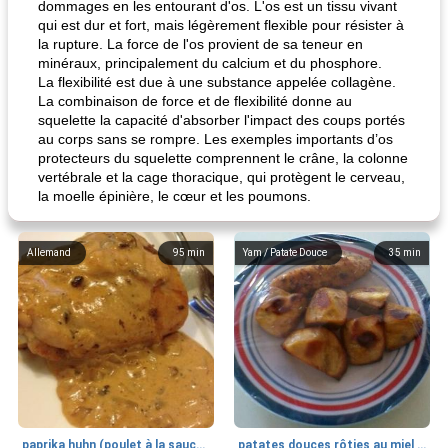
dommages en les entourant d'os. L'os est un tissu vivant
qui est dur et fort, mais légèrement flexible pour résister à
la rupture. La force de l'os provient de sa teneur en
minéraux, principalement du calcium et du phosphore.
La flexibilité est due à une substance appelée collagène.
La combinaison de force et de flexibilité donne au
squelette la capacité d'absorber l'impact des coups portés
au corps sans se rompre. Les exemples importants d’os
protecteurs du squelette comprennent le crâne, la colonne
vertébrale et la cage thoracique, qui protègent le cerveau,
la moelle épinière, le cœur et les poumons.
Allemand
95
min
Yam / Patate Douce
35
min
paprika huhn (poulet à la sauce paprika).
patates douces rôties au miel / kumara