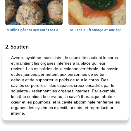
Muffins géants aux carottes et à la banane de Nif
roulade au fromage et aux épinards
2. Soutien
Marques de confiance: recettes et
30
min
Viande et volaille
55
min
astuces
Avec le système musculaire, le squelette soutient le corps
et maintient les organes internes à la place qui leur
revient. Les os solides de la colonne vertébrale, du bassin
et des jambes permettent aux personnes de se tenir
debout et de supporter le poids de tout le corps. Des
cavités corporelles - des espaces creux encadrés par le
squelette - retiennent les organes internes. Par exemple,
le crâne contient le cerveau, la cavité thoracique abrite le
cœur et les poumons, et la cavité abdominale renferme les
fiesta tostadas
le méga's jopp joes
organes des systèmes digestif, urinaire et reproducteur
interne.