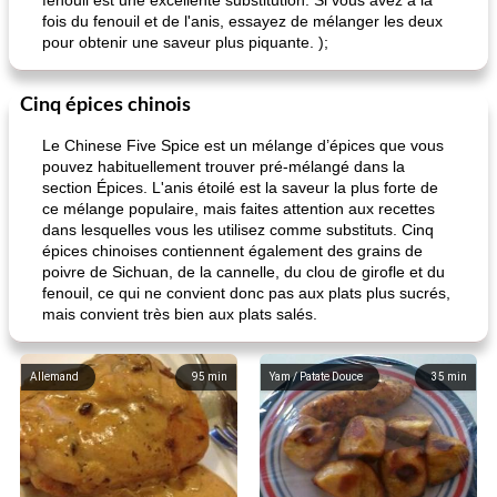
fenouil est une excellente substitution. Si vous avez à la
fois du fenouil et de l'anis, essayez de mélanger les deux
pour obtenir une saveur plus piquante. );
Cinq épices chinois
Le Chinese Five Spice est un mélange d’épices que vous
pouvez habituellement trouver pré-mélangé dans la
section Épices. L'anis étoilé est la saveur la plus forte de
ce mélange populaire, mais faites attention aux recettes
dans lesquelles vous les utilisez comme substituts. Cinq
épices chinoises contiennent également des grains de
poivre de Sichuan, de la cannelle, du clou de girofle et du
fenouil, ce qui ne convient donc pas aux plats plus sucrés,
mais convient très bien aux plats salés.
Allemand
95
min
Yam / Patate Douce
35
min