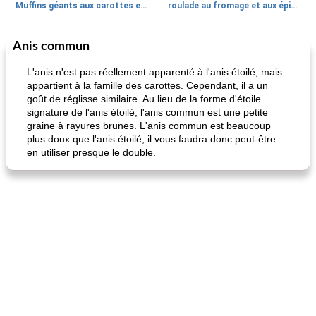
Muffins géants aux carottes et à la banane de Nif
roulade au fromage et aux épinards
Anis commun
Marques de confiance: recettes et
30
min
Viande et volaille
55
min
astuces
L'anis n'est pas réellement apparenté à l'anis étoilé, mais
appartient à la famille des carottes. Cependant, il a un
goût de réglisse similaire. Au lieu de la forme d'étoile
signature de l'anis étoilé, l'anis commun est une petite
graine à rayures brunes. L'anis commun est beaucoup
plus doux que l'anis étoilé, il vous faudra donc peut-être
en utiliser presque le double.
fiesta tostadas
le méga's jopp joes