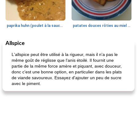
paprika huhn (poulet à la sauce paprika).
patates douces rôties au miel / kumara
Allspice
Petit déjeuner et brunch
25
min
Viande et volaille
45
min
L'allspice peut être utilisé à la rigueur, mais il n'a pas le
même goût de réglisse que l'anis étoilé. Il fournit une
partie de la même force amère et piquant, avec douceur,
donc c'est une bonne option, en particulier dans les plats
de viande savoureux. Essayez d'ajouter un peu de sucre
avec le piment.
quinoa petit déjeuner méditerranéen
poitrines de poulet grillées de jenny