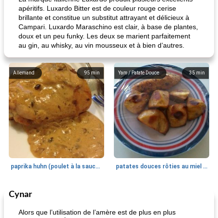
apéritifs. Luxardo Bitter est de couleur rouge cerise
brillante et constitue un substitut attrayant et délicieux à
Campari. Luxardo Maraschino est clair, à base de plantes,
doux et un peu funky. Les deux se marient parfaitement
au gin, au whisky, au vin mousseux et à bien d’autres.
Allemand
95
min
Yam / Patate Douce
35
min
paprika huhn (poulet à la sauce paprika).
patates douces rôties au miel / kumara
Cynar
Petit déjeuner et brunch
25
min
Viande et volaille
45
min
Alors que l’utilisation de l’amère est de plus en plus