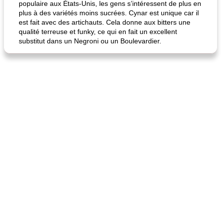
populaire aux États-Unis, les gens s’intéressent de plus en
plus à des variétés moins sucrées. Cynar est unique car il
est fait avec des artichauts. Cela donne aux bitters une
qualité terreuse et funky, ce qui en fait un excellent
substitut dans un Negroni ou un Boulevardier.
quinoa petit déjeuner méditerranéen
poitrines de poulet grillées de jenny