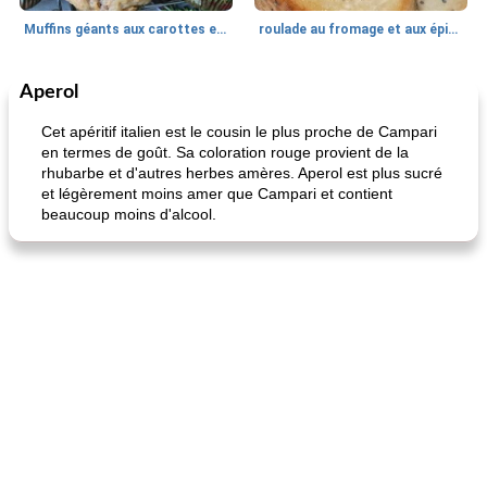
Muffins géants aux carottes et à la banane de Nif
roulade au fromage et aux épinards
Aperol
Marques de confiance: recettes et
30
min
Viande et volaille
55
min
astuces
Cet apéritif italien est le cousin le plus proche de Campari
en termes de goût. Sa coloration rouge provient de la
rhubarbe et d'autres herbes amères. Aperol est plus sucré
et légèrement moins amer que Campari et contient
beaucoup moins d'alcool.
fiesta tostadas
le méga's jopp joes