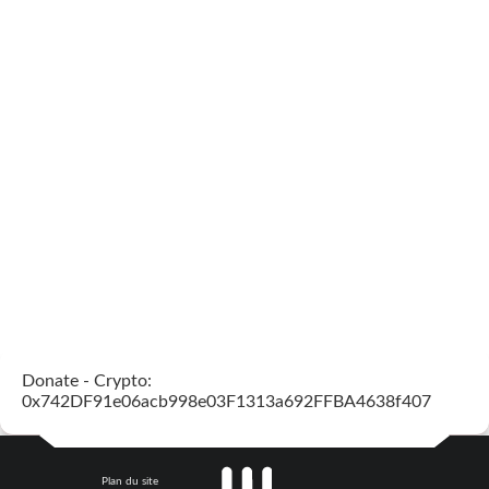
Donate - Crypto:
0x742DF91e06acb998e03F1313a692FFBA4638f407
Plan du site