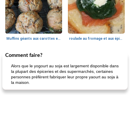
Muffins géants aux carottes et à la banane de Nif
roulade au fromage et aux épinards
Comment faire?
Marques de confiance: recettes et
30
min
Viande et volaille
55
min
astuces
Alors que le yogourt au soja est largement disponible dans
la plupart des épiceries et des supermarchés, certaines
personnes préfèrent fabriquer leur propre yaourt au soja à
la maison.
fiesta tostadas
le méga's jopp joes