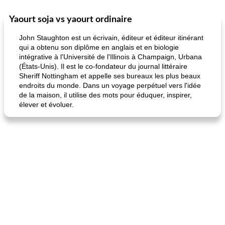
Yaourt soja vs yaourt ordinaire
Petit déjeuner et brunch
25
min
Viande et volaille
45
min
John Staughton est un écrivain, éditeur et éditeur itinérant
qui a obtenu son diplôme en anglais et en biologie
intégrative à l'Université de l'Illinois à Champaign, Urbana
(États-Unis). Il est le co-fondateur du journal littéraire
Sheriff Nottingham et appelle ses bureaux les plus beaux
endroits du monde. Dans un voyage perpétuel vers l'idée
de la maison, il utilise des mots pour éduquer, inspirer,
élever et évoluer.
quinoa petit déjeuner méditerranéen
poitrines de poulet grillées de jenny