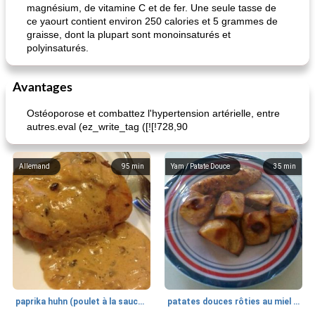
magnésium, de vitamine C et de fer. Une seule tasse de
ce yaourt contient environ 250 calories et 5 grammes de
graisse, dont la plupart sont monoinsaturés et
polyinsaturés.
Avantages
Ostéoporose et combattez l'hypertension artérielle, entre
autres.eval (ez_write_tag ([![!728,90
Allemand
95
min
Yam / Patate Douce
35
min
paprika huhn (poulet à la sauce paprika).
patates douces rôties au miel / kumara