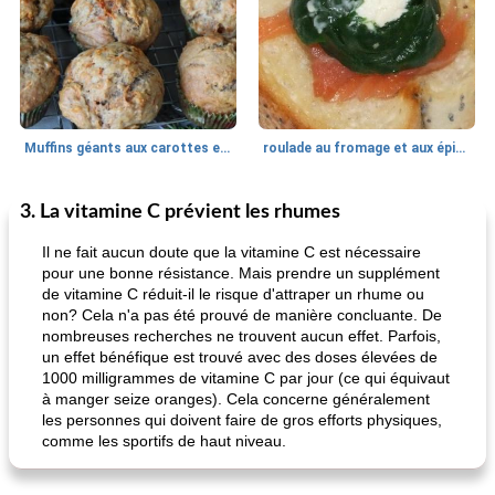
Muffins géants aux carottes et à la banane de Nif
roulade au fromage et aux épinards
3. La vitamine C prévient les rhumes
Marques de confiance: recettes et
30
min
Viande et volaille
55
min
astuces
Il ne fait aucun doute que la vitamine C est nécessaire
pour une bonne résistance. Mais prendre un supplément
de vitamine C réduit-il le risque d'attraper un rhume ou
non? Cela n'a pas été prouvé de manière concluante. De
nombreuses recherches ne trouvent aucun effet. Parfois,
un effet bénéfique est trouvé avec des doses élevées de
1000 milligrammes de vitamine C par jour (ce qui équivaut
à manger seize oranges). Cela concerne généralement
les personnes qui doivent faire de gros efforts physiques,
fiesta tostadas
le méga's jopp joes
comme les sportifs de haut niveau.