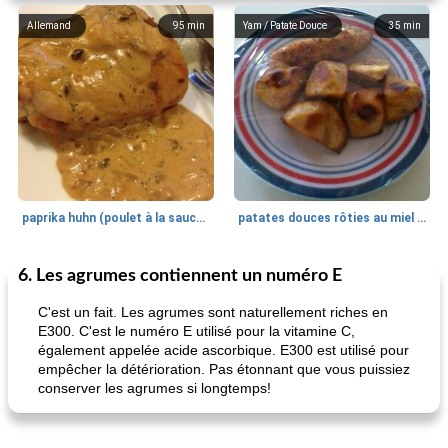
Allemand
95
min
Yam / Patate Douce
35
min
paprika huhn (poulet à la sauce paprika).
patates douces rôties au miel / kumara
6. Les agrumes contiennent un numéro E
Petit déjeuner et brunch
25
min
Viande et volaille
45
min
C'est un fait. Les agrumes sont naturellement riches en
E300. C'est le numéro E utilisé pour la vitamine C,
également appelée acide ascorbique. E300 est utilisé pour
empêcher la détérioration. Pas étonnant que vous puissiez
conserver les agrumes si longtemps!